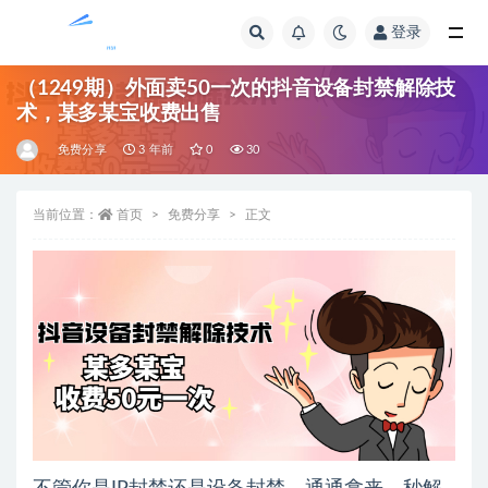
登录
全部
（1249期）外面卖50一次的抖音设备封禁解除技
术，某多某宝收费出售
免费分享
3 年前
0
30
当前位置：
首页
免费分享
正文