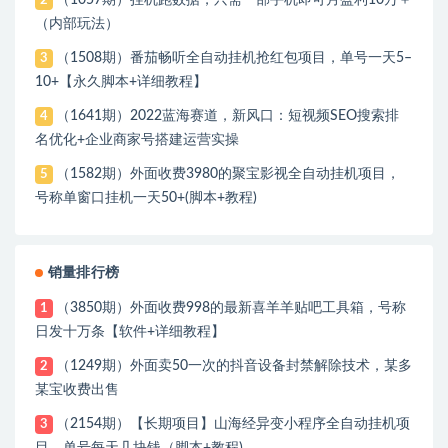
（1057期）挂机跑数据，只需一部手机即可月盈利10万＋
2
（内部玩法）
（1508期）番茄畅听全自动挂机抢红包项目，单号一天5–
3
10+【永久脚本+详细教程】
（1641期）2022蓝海赛道，新风口：短视频SEO搜索排
4
名优化+企业商家号搭建运营实操
（1582期）外面收费3980的聚宝影视全自动挂机项目，
5
号称单窗口挂机一天50+(脚本+教程)
销量排行榜
（3850期）外面收费998的最新喜羊羊贴吧工具箱，号称
1
日发十万条【软件+详细教程】
（1249期）外面卖50一次的抖音设备封禁解除技术，某多
2
某宝收费出售
（2154期）【长期项目】山海经异变小程序全自动挂机项
3