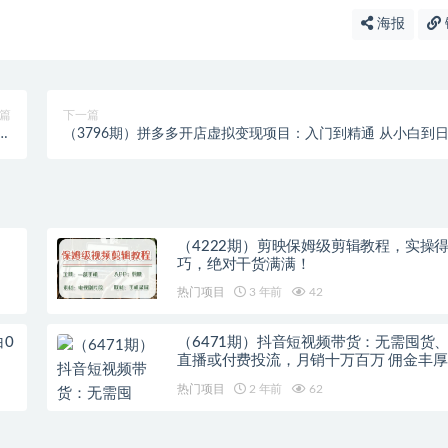
海报
篇
下一篇
干
（3796期）拼多多开店虚拟变现项目：入门到精通 从小白到
）
入1000（完整版）6月13更新
（4222期）剪映保姆级剪辑教程，实操
巧，绝对干货满满！
热门项目
3 年前
42
白0
（6471期）抖音短视频带货：无需囤货
直播或付费投流，月销十万百万 佣金丰厚
热门项目
2 年前
62