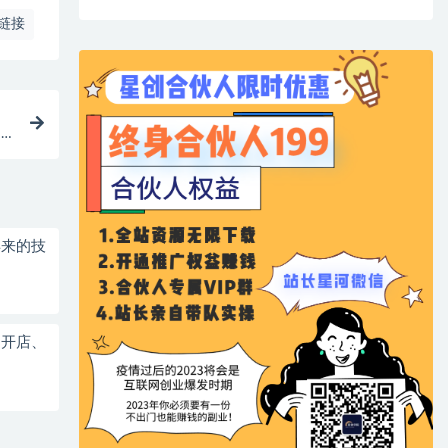
链接
日
得来的技
、开店、