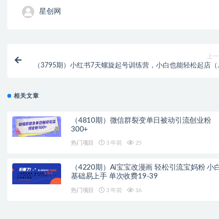
星创网
上一
（3795期）小红书7天螺旋起号训练营，小白也能轻松起店（
货+实操+运营
相关文章
（4810期）微信群裂变单日被动引流创业粉
300+
热门项目
3 年前
25
（4220期）Ai宝宝改漫画 轻松引流宝妈粉 小
基础易上手 单次收费19-39
热门项目
3 年前
16