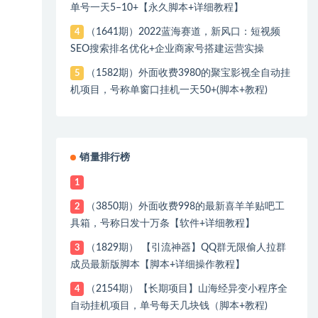
单号一天5–10+【永久脚本+详细教程】
（1641期）2022蓝海赛道，新风口：短视频
4
SEO搜索排名优化+企业商家号搭建运营实操
（1582期）外面收费3980的聚宝影视全自动挂
5
机项目，号称单窗口挂机一天50+(脚本+教程)
销量排行榜
1
（3850期）外面收费998的最新喜羊羊贴吧工
2
具箱，号称日发十万条【软件+详细教程】
（1829期） 【引流神器】QQ群无限偷人拉群
3
成员最新版脚本【脚本+详细操作教程】
（2154期）【长期项目】山海经异变小程序全
4
自动挂机项目，单号每天几块钱（脚本+教程)