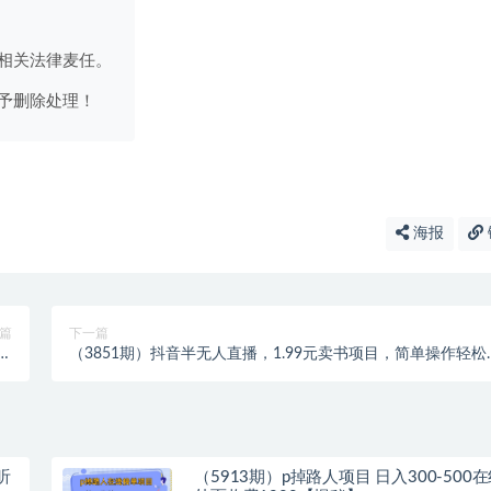
相关法律麦任。
予删除处理！
海报
篇
下一篇
元
（3851期）抖音半无人直播，1.99元卖书项目，简单操作轻松
】
入500＋
听
（5913期）p掉路人项目 日入300-500