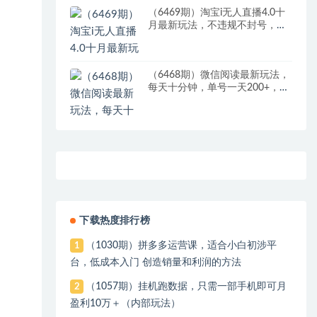
（6469期）淘宝i无人直播4.0十
月最新玩法，不违规不封号，完
美实现睡后收入，日躺…
（6468期）微信阅读最新玩法，
每天十分钟，单号一天200+，简
单0零成本，当日提现
下载热度排行榜
（1030期）拼多多运营课，适合小白初涉平
1
台，低成本入门 创造销量和利润的方法
（1057期）挂机跑数据，只需一部手机即可月
2
盈利10万＋（内部玩法）