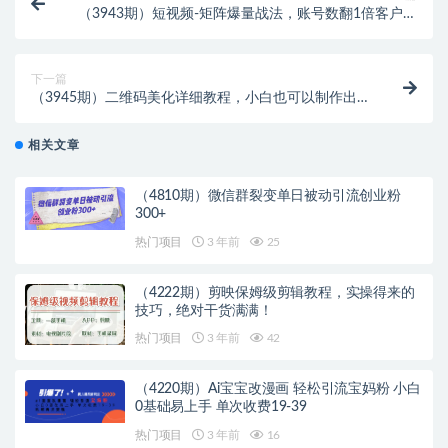
（3943期）短视频-矩阵爆量战法，账号数翻1倍客户多
10倍，快速收获千万流量
下一篇
（3945期）二维码美化详细教程，小白也可以制作出个
性二维码
相关文章
（4810期）微信群裂变单日被动引流创业粉
300+
热门项目
3 年前
25
（4222期）剪映保姆级剪辑教程，实操得来的
技巧，绝对干货满满！
热门项目
3 年前
42
（4220期）Ai宝宝改漫画 轻松引流宝妈粉 小白
0基础易上手 单次收费19-39
热门项目
3 年前
16