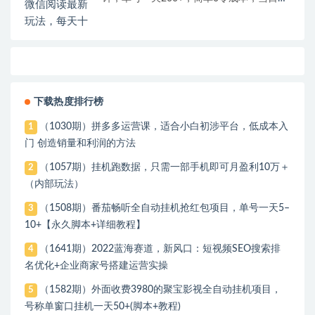
现
下载热度排行榜
（1030期）拼多多运营课，适合小白初涉平台，低成本入
1
门 创造销量和利润的方法
（1057期）挂机跑数据，只需一部手机即可月盈利10万＋
2
（内部玩法）
（1508期）番茄畅听全自动挂机抢红包项目，单号一天5–
3
10+【永久脚本+详细教程】
（1641期）2022蓝海赛道，新风口：短视频SEO搜索排
4
名优化+企业商家号搭建运营实操
（1582期）外面收费3980的聚宝影视全自动挂机项目，
5
号称单窗口挂机一天50+(脚本+教程)