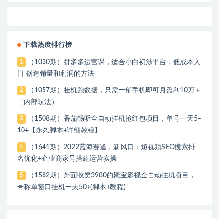
下载热度排行榜
（1030期）拼多多运营课，适合小白初涉平台，低成本入
1
门 创造销量和利润的方法
（1057期）挂机跑数据，只需一部手机即可月盈利10万＋
2
（内部玩法）
（1508期）番茄畅听全自动挂机抢红包项目，单号一天5–
3
10+【永久脚本+详细教程】
（1641期）2022蓝海赛道，新风口：短视频SEO搜索排
4
名优化+企业商家号搭建运营实操
（1582期）外面收费3980的聚宝影视全自动挂机项目，
5
号称单窗口挂机一天50+(脚本+教程)