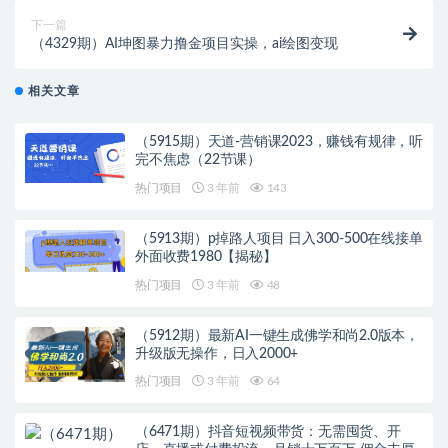
下一篇
（4329期）AI坤图暴力撸金项目实操，ai绘图变现
相关文章
（5915期）天道-营销课2023，赚钱有规律，听
完不焦虑（22节课）
热门项目
3 年前
143
（5913期）p掉路人项目 日入300-500在线接单
外面收费1980【揭秘】
热门项目
3 年前
48
（5912期）最新AI一键生成佛学和尚2.0版本，
升级版无操作，日入2000+
热门项目
3 年前
64
（6471期）抖音短视频带货：无需囤货、开