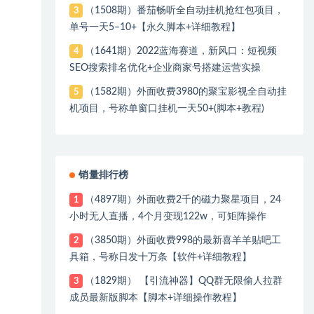
（1508期）番茄畅听全自动挂机抢红包项目，
3
单号一天5–10+【永久脚本+详细教程】
（1641期）2022蓝海赛道，新风口：短视频
4
SEO搜索排名优化+企业商家号搭建运营实操
（1582期）外面收费3980的聚宝影视全自动挂
5
机项目，号称单窗口挂机一天50+(脚本+教程)
销量排行榜
（4897期）外面收费2千的磁力聚星项目，24
1
小时无人直播，4个月变现122w，可矩阵操作
（3850期）外面收费998的最新喜羊羊贴吧工
2
具箱，号称日发十万条【软件+详细教程】
（1829期） 【引流神器】QQ群无限偷人拉群
3
成员最新版脚本【脚本+详细操作教程】