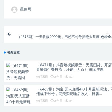
星创网
上一
（4896期）一天收款2000元，男粉不封号拒绝大尺度-色粉全
的变现方
相关文章
（6471期）抖音短视频带货：无需囤货、开店
直播或付费投流，月销十万百万 佣金丰厚
热门项目
2 年前
62
（6469期）淘宝i无人直播4.0十月最新玩法，
违规不封号，完美实现睡后收入，日躺…
热门项目
2 年前
54