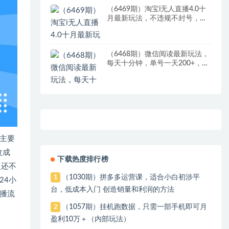
（6469期）淘宝i无人直播4.0十
月最新玩法，不违规不封号，完
美实现睡后收入，日躺…
（6468期）微信阅读最新玩法，
每天十分钟，单号一天200+，简
单0零成本，当日提现
的主要
改成
下载热度排行榜
人还不
（1030期）拼多多运营课，适合小白初涉平
1
24小
台，低成本入门 创造销量和利润的方法
播流
（1057期）挂机跑数据，只需一部手机即可月
2
盈利10万＋（内部玩法）