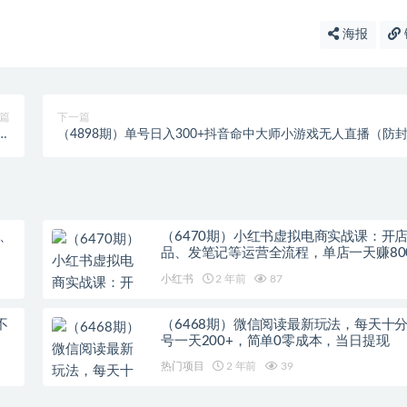
海报
篇
下一篇
新
（4898期）单号日入300+抖音命中大师小游戏无人直播（防
法
防违规）可批量复制适合…
、
（6470期）小红书虚拟电商实战课：开
品、发笔记等运营全流程，单店一天赚80
小红书
2 年前
87
不
（6468期）微信阅读最新玩法，每天十
号一天200+，简单0零成本，当日提现
热门项目
2 年前
39