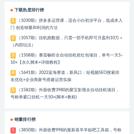
下载热度排行榜
（1030期）拼多多运营课，适合小白初涉平台，低成本入
1
门 创造销量和利润的方法
（1057期）挂机跑数据，只需一部手机即可月盈利10万＋
2
（内部玩法）
（1508期）番茄畅听全自动挂机抢红包项目，单号一天5–
3
10+【永久脚本+详细教程】
（1641期）2022蓝海赛道，新风口：短视频SEO搜索排
4
名优化+企业商家号搭建运营实操
（1582期）外面收费3980的聚宝影视全自动挂机项目，
5
号称单窗口挂机一天50+(脚本+教程)
销量排行榜
（3850期）外面收费998的最新喜羊羊贴吧工具箱，号称
1