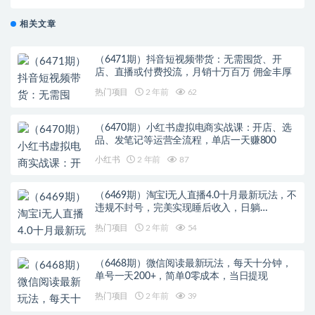
单，0成本日入500+门槛低好上手…
相关文章
（6471期）抖音短视频带货：无需囤货、开
店、直播或付费投流，月销十万百万 佣金丰厚
热门项目
2 年前
62
（6470期）小红书虚拟电商实战课：开店、选
品、发笔记等运营全流程，单店一天赚800
小红书
2 年前
87
（6469期）淘宝i无人直播4.0十月最新玩法，不
违规不封号，完美实现睡后收入，日躺…
热门项目
2 年前
54
（6468期）微信阅读最新玩法，每天十分钟，
单号一天200+，简单0零成本，当日提现
热门项目
2 年前
39