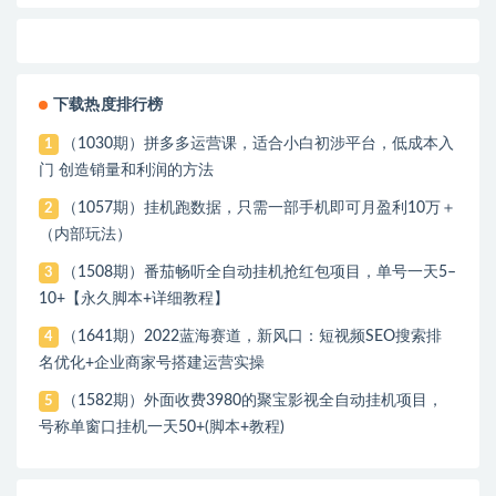
下载热度排行榜
（1030期）拼多多运营课，适合小白初涉平台，低成本入
1
门 创造销量和利润的方法
（1057期）挂机跑数据，只需一部手机即可月盈利10万＋
2
（内部玩法）
（1508期）番茄畅听全自动挂机抢红包项目，单号一天5–
3
10+【永久脚本+详细教程】
（1641期）2022蓝海赛道，新风口：短视频SEO搜索排
4
名优化+企业商家号搭建运营实操
（1582期）外面收费3980的聚宝影视全自动挂机项目，
5
号称单窗口挂机一天50+(脚本+教程)