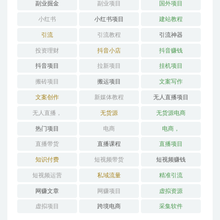
副业掘金
副业项目
国外项目
小红书
小红书项目
建站教程
引流
引流教程
引流神器
投资理财
抖音小店
抖音赚钱
抖音项目
拉新项目
挂机项目
搬砖项目
搬运项目
文案写作
文案创作
新媒体教程
无人直播项目
无人直播，
无货源
无货源电商
热门项目
电商
电商，
直播带货
直播课程
直播项目
知识付费
短视频带货
短视频赚钱
短视频运营
私域流量
精准引流
网赚文章
网赚项目
虚拟资源
虚拟项目
跨境电商
采集软件