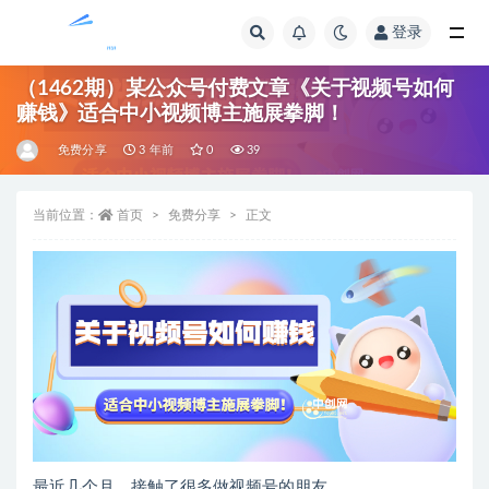
登录
全部
（1462期）某公众号付费文章《关于视频号如何
赚钱》适合中小视频博主施展拳脚！
免费分享
3 年前
0
39
当前位置：
首页
免费分享
正文
最近几个月，接触了很多做视频号的朋友。