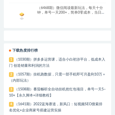
（6468期）微信阅读最新玩法，每天十分
钟，单号一天200+，简单0零成本，当日提
现
下载热度排行榜
（1030期）拼多多运营课，适合小白初涉平台，低成本入
1
门 创造销量和利润的方法
（1057期）挂机跑数据，只需一部手机即可月盈利10万＋
2
（内部玩法）
（1508期）番茄畅听全自动挂机抢红包项目，单号一天5–
3
10+【永久脚本+详细教程】
（1641期）2022蓝海赛道，新风口：短视频SEO搜索排
4
名优化+企业商家号搭建运营实操