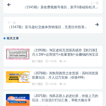
上一篇
（1545期）某收费视频号项目，新手0基础轻松月赚
10000+，保姆级教程原价4988元
下一篇
（1547期）亚马逊社交媒体营销项目，无需任何投资，
即可月赚1500美元
相关文章
（2190期）淘宝虚拟无货源高级班【第21期】
月入1W+运营技巧+批量复制=会赚钱的淘宝店
热门项目
3 年前
34
（2078期）闲鱼陪跑营之攻货源：高利润货源
批量玩法，月入过万实操（价值498）
热门项目
3 年前
33
（2075期）淘系店群人必进社群，价值上万的
玩法，行业流行打法汇集，草根大咖分享