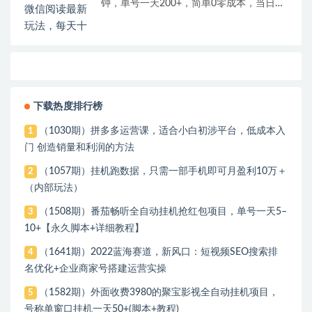
钟，单号一天200+，简单0零成本，当日提
现
下载热度排行榜
（1030期）拼多多运营课，适合小白初涉平台，低成本入
1
门 创造销量和利润的方法
（1057期）挂机跑数据，只需一部手机即可月盈利10万＋
2
（内部玩法）
（1508期）番茄畅听全自动挂机抢红包项目，单号一天5–
3
10+【永久脚本+详细教程】
（1641期）2022蓝海赛道，新风口：短视频SEO搜索排
4
名优化+企业商家号搭建运营实操
（1582期）外面收费3980的聚宝影视全自动挂机项目，
5
号称单窗口挂机一天50+(脚本+教程)