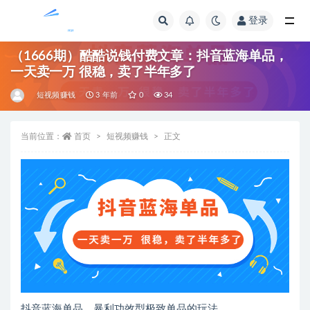
登录
全部
（1666期）酷酷说钱付费文章：抖音蓝海单品，
一天卖一万 很稳，卖了半年多了
短视频赚钱
3 年前
0
34
当前位置：
首页
短视频赚钱
正文
抖音蓝海单品，暴利功效型极致单品的玩法。