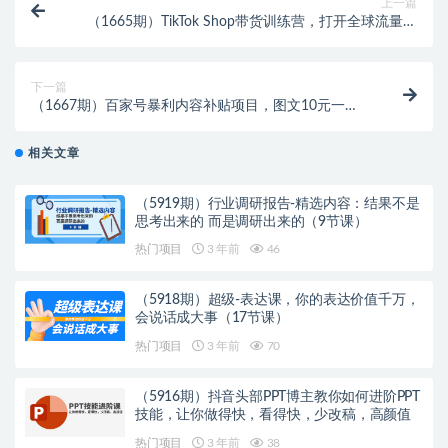
上一篇
（1665期）TikTok Shop带货训练营，打开全球流量，
抢占全球新流量 一店卖全球(第14期)
下一篇
（1667期）百家号暴利内容补贴项目，图文10元一
条，视频30一条，新手小白日赚300+
相关文章
（5919期）行业调研报告-精选内容：结果不是
思考出来的 而是调研出来的（9节课）
热门项目
3 年前
46
（5918期）超级-表达课，你的表达价值千万，
会说话成大事（17节课）
热门项目
3 年前
70
（5916期）抖音头部PPT博主教你如何进阶PPT
技能，让你做得快，看得快，少改稿，高颜值
热门项目
3 年前
38