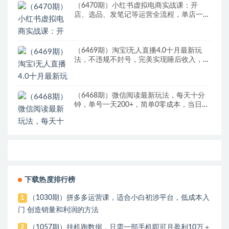
（6470期）小红书虚拟电商实战课：开
店、选品、发笔记等运营全流程，单店一天
赚800
（6469期）淘宝i无人直播4.0十月最新玩
法，不违规不封号，完美实现睡后收入，日
躺…
（6468期）微信阅读最新玩法，每天十分
钟，单号一天200+，简单0零成本，当日提
现
下载热度排行榜
（1030期）拼多多运营课，适合小白初涉平台，低成本入
1
门 创造销量和利润的方法
（1057期）挂机跑数据，只需一部手机即可月盈利10万＋
2