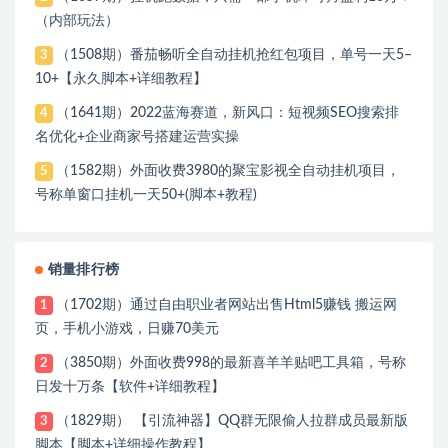
（内部玩法）
（1508期）番茄畅听全自动挂机抢红包项目，单号一天5–
3
10+【永久脚本+详细教程】
（1641期）2022蓝海赛道，新风口：短视频SEO搜索排
4
名优化+企业商家号搭建运营实操
（1582期）外面收费3980的聚宝影视全自动挂机项目，
5
号称单窗口挂机一天50+(脚本+教程)
销量排行榜
（1702期）通过自由职业者网站出售Html5赚钱 搬运网
1
页，手机小游戏，日赚70美元
（3850期）外面收费998的最新喜羊羊贴吧工具箱，号称
2
日发十万条【软件+详细教程】
（1829期） 【引流神器】QQ群无限偷人拉群成员最新版
3
脚本【脚本+详细操作教程】