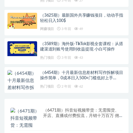
热门项目
3 年前
27
（3625期）最新国外共享赚钱项目，动动手指
轻松日入100$
网赚项目
3 年前
49
（3589期）海外版-TikTok影视全套课程：从搭
建渠道到账号使用到收益提现 小白可操作
热门项目
3 年前
43
（6454期）十月最新信息差材料写作拆解项目
操作简单，0成本日入500+门槛低好上手…
热门项目
2 年前
62
（6471期）抖音短视频带货：无需囤货、
开店、直播或付费投流，月销十万百万 佣
金丰厚