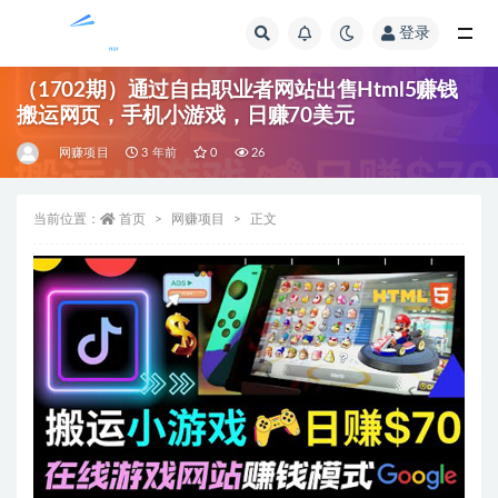
登录
全部
（1702期）通过自由职业者网站出售Html5赚钱
搬运网页，手机小游戏，日赚70美元
网赚项目
3 年前
0
26
当前位置：
首页
网赚项目
正文