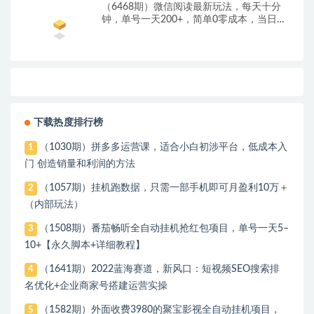
（6468期）微信阅读最新玩法，每天十分
钟，单号一天200+，简单0零成本，当日提
现
下载热度排行榜
（1030期）拼多多运营课，适合小白初涉平台，低成本入
1
门 创造销量和利润的方法
（1057期）挂机跑数据，只需一部手机即可月盈利10万＋
2
（内部玩法）
（1508期）番茄畅听全自动挂机抢红包项目，单号一天5–
3
10+【永久脚本+详细教程】
（1641期）2022蓝海赛道，新风口：短视频SEO搜索排
4
名优化+企业商家号搭建运营实操
（1582期）外面收费3980的聚宝影视全自动挂机项目，
5