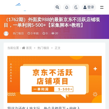
登录
全部
（1762期）外面卖988的最新京东不活跃店铺项
目，一单利润5-500+【采集脚本+教程】
热门项目
3 年前
0
20
当前位置：
首页
热门项目
正文
我这边还有人放大玩，每个月都是万＋的收入。