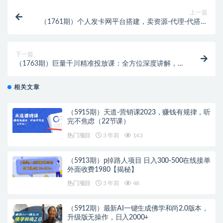
上一篇
（1761期）个人发卡网平台搭建，卖资源-代理-代搭建
自动化盈利 月入1W+（教程+源码）
下一篇
（1763期）巨量千川精准投放课：全方位深度讲解，千
川打法一步到位（价值3980）
相关文章
（5915期）天道-营销课2023，赚钱有规律，听
完不焦虑（22节课）
热门项目
3 年前
143
（5913期）p掉路人项目 日入300-500在线接单
外面收费1980【揭秘】
热门项目
3 年前
48
（5912期）最新AI一键生成佛学和尚2.0版本，
升级版无操作，日入2000+