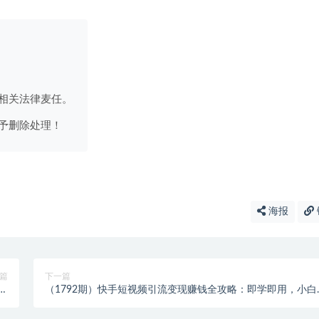
相关法律麦任。
予删除处理！
海报
篇
下一篇
单
（1792期）快手短视频引流变现赚钱全攻略：即学即用，小白
】
高手