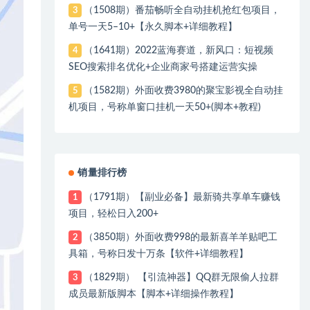
（1508期）番茄畅听全自动挂机抢红包项目，
3
单号一天5–10+【永久脚本+详细教程】
（1641期）2022蓝海赛道，新风口：短视频
4
SEO搜索排名优化+企业商家号搭建运营实操
（1582期）外面收费3980的聚宝影视全自动挂
5
机项目，号称单窗口挂机一天50+(脚本+教程)
销量排行榜
（1791期）【副业必备】最新骑共享单车赚钱
1
项目，轻松日入200+
（3850期）外面收费998的最新喜羊羊贴吧工
2
具箱，号称日发十万条【软件+详细教程】
（1829期） 【引流神器】QQ群无限偷人拉群
3
成员最新版脚本【脚本+详细操作教程】