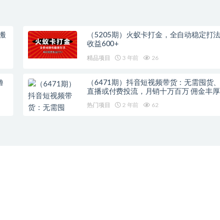
搬
（5205期）火蚁卡打金，全自动稳定打
收益600+
精品项目
3 年前
26
撸
（6471期）抖音短视频带货：无需囤货
直播或付费投流，月销十万百万 佣金丰厚
热门项目
2 年前
62