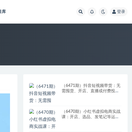
目库
登录
（6471期）抖音短视频带货：无
需囤货、开店、直播或付费投
流，月销十万百万 佣金丰厚
（6470期）小红书虚拟电商实战
课：开店、选品、发笔记等运营
全流程，单店一天赚800