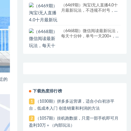
（6469期）淘宝i无人直播4.0十
月最新玩法，不违规不封号，完
美实现睡后收入，日躺…
（6468期）微信阅读最新玩法，
每天十分钟，单号一天200+，简
单0零成本，当日提现
近的
下载热度排行榜
（1030期）拼多多运营课，适合小白初涉平
1
台，低成本入门 创造销量和利润的方法
（1057期）挂机跑数据，只需一部手机即可月
2
盈利10万＋（内部玩法）