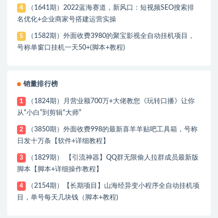
（1641期）2022蓝海赛道，新风口：短视频SEO搜索排
4
名优化+企业商家号搭建运营实操
（1582期）外面收费3980的聚宝影视全自动挂机项目，
5
号称单窗口挂机一天50+(脚本+教程)
销量排行榜
（1824期）月营业额700万+大佬教您《玩转口播》让你
1
从“小白”到剪辑“大师”
（3850期）外面收费998的最新喜羊羊贴吧工具箱，号称
2
日发十万条【软件+详细教程】
（1829期） 【引流神器】QQ群无限偷人拉群成员最新版
3
脚本【脚本+详细操作教程】
（2154期）【长期项目】山海经异变小程序全自动挂机项
4
目，单号每天几块钱（脚本+教程)