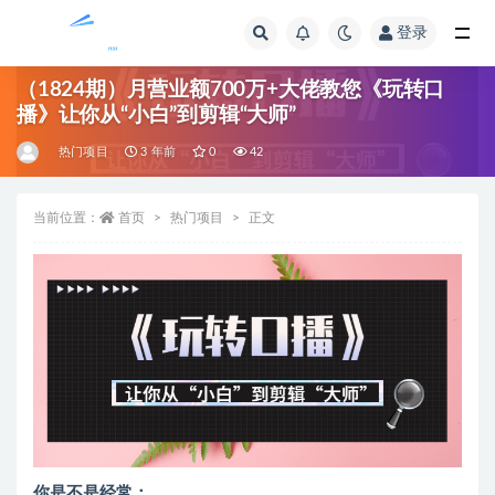
登录
全部
（1824期）月营业额700万+大佬教您《玩转口
播》让你从“小白”到剪辑“大师”
热门项目
3 年前
0
42
当前位置：
首页
热门项目
正文
你是不是经常：