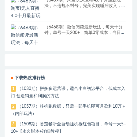
（6469期）淘宝i无人直播4.0十月最新玩
法，不违规不封号，完美实现睡后收入，日
躺…
（6468期）微信阅读最新玩法，每天十分
钟，单号一天200+，简单0零成本，当日提
现
下载热度排行榜
（1030期）拼多多运营课，适合小白初涉平台，低成本入
1
门 创造销量和利润的方法
（1057期）挂机跑数据，只需一部手机即可月盈利10万＋
2
（内部玩法）
（1508期）番茄畅听全自动挂机抢红包项目，单号一天5–
3
10+【永久脚本+详细教程】