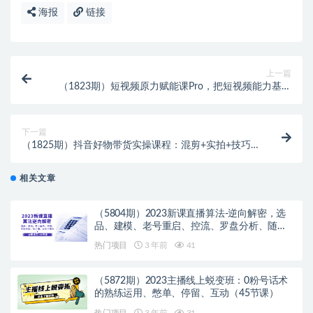
海报
链接
上一篇
（1823期）短视频原力赋能课Pro，把短视频能力基因
刻在你骨子里的课
下一篇
（1825期）抖音好物带货实操课程：混剪+实拍+技巧
+带货：从0到1实操
相关文章
（5804期）2023新课直播算法-逆向解密，选
品、建模、老号重启、控流、罗盘分析、随…
热门项目
3 年前
41
（5872期）2023主播线上蜕变班：0粉号话术
的熟练运用、憋单、停留、互动（45节课）
热门项目
3 年前
31