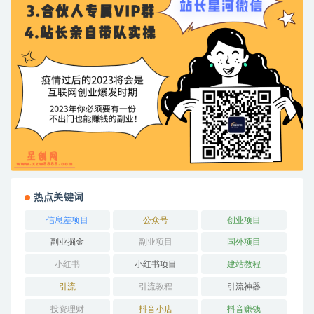
热点关键词
信息差项目
公众号
创业项目
副业掘金
副业项目
国外项目
小红书
小红书项目
建站教程
引流
引流教程
引流神器
投资理财
抖音小店
抖音赚钱