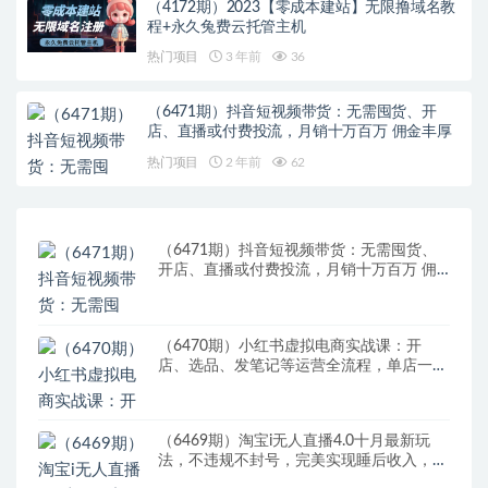
（4172期）2023【零成本建站】无限撸域名教
程+永久兔费云托管主机
热门项目
3 年前
36
（6471期）抖音短视频带货：无需囤货、开
店、直播或付费投流，月销十万百万 佣金丰厚
热门项目
2 年前
62
（6471期）抖音短视频带货：无需囤货、
开店、直播或付费投流，月销十万百万 佣
金丰厚
（6470期）小红书虚拟电商实战课：开
店、选品、发笔记等运营全流程，单店一天
赚800
（6469期）淘宝i无人直播4.0十月最新玩
法，不违规不封号，完美实现睡后收入，日
躺…