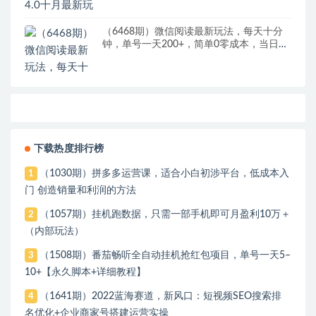
（6468期）微信阅读最新玩法，每天十分
钟，单号一天200+，简单0零成本，当日提
现
下载热度排行榜
（1030期）拼多多运营课，适合小白初涉平台，低成本入
1
门 创造销量和利润的方法
（1057期）挂机跑数据，只需一部手机即可月盈利10万＋
2
（内部玩法）
（1508期）番茄畅听全自动挂机抢红包项目，单号一天5–
3
10+【永久脚本+详细教程】
（1641期）2022蓝海赛道，新风口：短视频SEO搜索排
4
名优化+企业商家号搭建运营实操