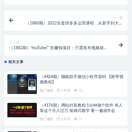
上一篇
（1880期）2022全套拼多多运营课程，从新手到大神
从0到精通，10w免费流量核心实操方法
下一篇
（1882期）YouTube广告赚钱项目：只需发布视频就有
收入，月入7000+副业
相关文章
（4424期）睡眠助手微信小程序源码 【附带视
频教程】
热门项目
3 年前
23
（4176期）网站封装教程 1分钟做个软件 有人
靠这个月入过万 保姆式教学 看一遍就学会
热门项目
3 年前
71