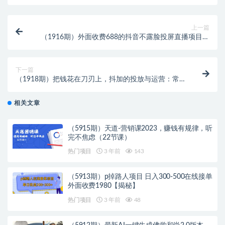
上一篇
（1916期）外面收费688的抖音不露脸投屏直播项目，
小白均可学会日入200+
下一篇
（1918期）把钱花在刀刃上，抖加的投放与运营：常识
篇+实战篇+进阶篇（28节课）
相关文章
（5915期）天道-营销课2023，赚钱有规律，听
完不焦虑（22节课）
热门项目
3 年前
143
（5913期）p掉路人项目 日入300-500在线接单
外面收费1980【揭秘】
热门项目
3 年前
48