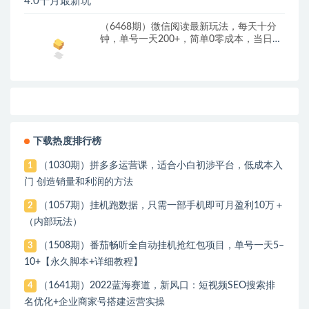
（6468期）微信阅读最新玩法，每天十分
钟，单号一天200+，简单0零成本，当日提
现
下载热度排行榜
（1030期）拼多多运营课，适合小白初涉平台，低成本入
1
门 创造销量和利润的方法
（1057期）挂机跑数据，只需一部手机即可月盈利10万＋
2
（内部玩法）
（1508期）番茄畅听全自动挂机抢红包项目，单号一天5–
3
10+【永久脚本+详细教程】
（1641期）2022蓝海赛道，新风口：短视频SEO搜索排
4
名优化+企业商家号搭建运营实操