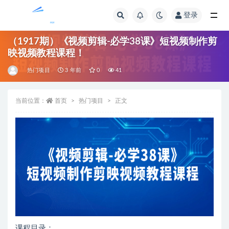
登录
全部
（1917期）《视频剪辑-必学38课》短视频制作剪
映视频教程课程！
热门项目
3 年前
0
41
当前位置：
首页
热门项目
正文
课程目录：