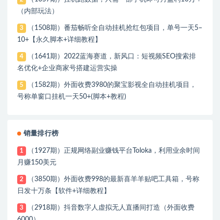
（内部玩法）
（1508期）番茄畅听全自动挂机抢红包项目，单号一天5–
3
10+【永久脚本+详细教程】
（1641期）2022蓝海赛道，新风口：短视频SEO搜索排
4
名优化+企业商家号搭建运营实操
（1582期）外面收费3980的聚宝影视全自动挂机项目，
5
号称单窗口挂机一天50+(脚本+教程)
销量排行榜
（1927期）正规网络副业赚钱平台Toloka，利用业余时间
1
月赚150美元
（3850期）外面收费998的最新喜羊羊贴吧工具箱，号称
2
日发十万条【软件+详细教程】
（2918期）抖音数字人虚拟无人直播间打造（外面收费
3
6000）