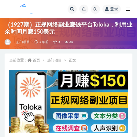
登录
全部
（1927期）正规网络副业赚钱平台Toloka，利用业
余时间月赚150美元
热门项目
3 年前
0
34
当前位置：
首页
热门项目
正文