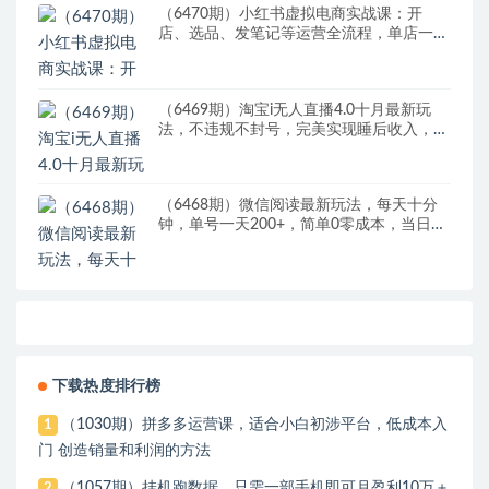
（6470期）小红书虚拟电商实战课：开
店、选品、发笔记等运营全流程，单店一天
赚800
（6469期）淘宝i无人直播4.0十月最新玩
法，不违规不封号，完美实现睡后收入，日
躺…
（6468期）微信阅读最新玩法，每天十分
钟，单号一天200+，简单0零成本，当日提
现
下载热度排行榜
（1030期）拼多多运营课，适合小白初涉平台，低成本入
1
门 创造销量和利润的方法
（1057期）挂机跑数据，只需一部手机即可月盈利10万＋
2