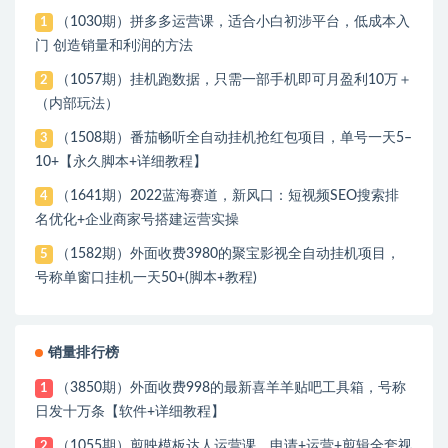
（1030期）拼多多运营课，适合小白初涉平台，低成本入
1
门 创造销量和利润的方法
（1057期）挂机跑数据，只需一部手机即可月盈利10万＋
2
（内部玩法）
（1508期）番茄畅听全自动挂机抢红包项目，单号一天5–
3
10+【永久脚本+详细教程】
（1641期）2022蓝海赛道，新风口：短视频SEO搜索排
4
名优化+企业商家号搭建运营实操
（1582期）外面收费3980的聚宝影视全自动挂机项目，
5
号称单窗口挂机一天50+(脚本+教程)
销量排行榜
（3850期）外面收费998的最新喜羊羊贴吧工具箱，号称
1
日发十万条【软件+详细教程】
（1055期）剪映模板达人运营课，申请+运营+剪辑全套视
2