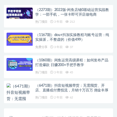
（2273期）2022版-闲鱼店铺0基础运营实战教
学：一部手机，一张卡即可开店做电商
热门项目
3 年前
212
（1167期）dou+抖加实操教程与账号运营：纯
实操派，不整虚的（价值499）
免费分享
3 年前
37
（1060期）闲鱼运营高级课程：如何发布产品
打造爆款 日赚200+手把手教学
热门项目
3 年前
45
（6471期）抖音短视频带货：无需囤货、开
店、直播或付费投流，月销十万百万 佣金丰厚
热门项目
2 年前
62