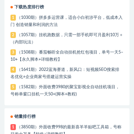
下载热度排行榜
（1030期）拼多多运营课，适合小白初涉平台，低成本入
1
门 创造销量和利润的方法
（1057期）挂机跑数据，只需一部手机即可月盈利10万＋
2
（内部玩法）
（1508期）番茄畅听全自动挂机抢红包项目，单号一天5–
3
10+【永久脚本+详细教程】
（1641期）2022蓝海赛道，新风口：短视频SEO搜索排
4
名优化+企业商家号搭建运营实操
（1582期）外面收费3980的聚宝影视全自动挂机项目，
5
号称单窗口挂机一天50+(脚本+教程)
销量排行榜
（3850期）外面收费998的最新喜羊羊贴吧工具箱，号称
1