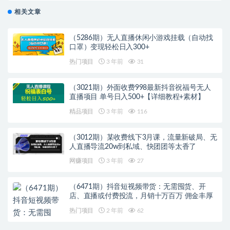
相关文章
（5286期）无人直播休闲小游戏挂载（自动找
口罩）变现轻松日入300+
热门项目
3 年前
31
（3021期）外面收费998最新抖音祝福号无人
直播项目 单号日入500+【详细教程+素材】
精品项目
3 年前
116
（3012期）某收费线下3月课，流量新破局、无
人直播导流20w到私域、快团团等太香了
网赚项目
3 年前
27
（6471期）抖音短视频带货：无需囤货、开
店、直播或付费投流，月销十万百万 佣金丰厚
热门项目
2 年前
62