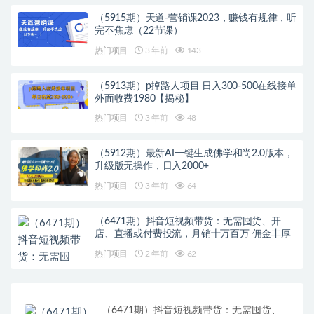
（5915期）天道-营销课2023，赚钱有规律，听
完不焦虑（22节课）
热门项目
3 年前
143
（5913期）p掉路人项目 日入300-500在线接单
外面收费1980【揭秘】
热门项目
3 年前
48
（5912期）最新AI一键生成佛学和尚2.0版本，
升级版无操作，日入2000+
热门项目
3 年前
64
（6471期）抖音短视频带货：无需囤货、开
店、直播或付费投流，月销十万百万 佣金丰厚
热门项目
2 年前
62
（6471期）抖音短视频带货：无需囤货、