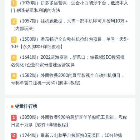
（1030期）拼多多运营课，适合小白初涉平台，低成本入
1
门 创造销量和利润的方法
（1057期）挂机跑数据，只需一部手机即可月盈利10万＋
2
（内部玩法）
（1508期）番茄畅听全自动挂机抢红包项目，单号一天5–
3
10+【永久脚本+详细教程】
（1641期）2022蓝海赛道，新风口：短视频SEO搜索排
4
名优化+企业商家号搭建运营实操
（1582期）外面收费3980的聚宝影视全自动挂机项目，
5
号称单窗口挂机一天50+(脚本+教程)
销量排行榜
（3850期）外面收费998的最新喜羊羊贴吧工具箱，号称
1
日发十万条【软件+详细教程】
（1944期）最新云电脑平台拉新撸3元项目，10分钟账
2