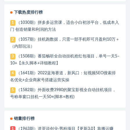
下载热度排行榜
（1030期）拼多多运营课，适合小白初涉平台，低成本入
1
门 创造销量和利润的方法
（1057期）挂机跑数据，只需一部手机即可月盈利10万＋
2
（内部玩法）
（1508期）番茄畅听全自动挂机抢红包项目，单号一天5–
3
10+【永久脚本+详细教程】
（1641期）2022蓝海赛道，新风口：短视频SEO搜索排
4
名优化+企业商家号搭建运营实操
（1582期）外面收费3980的聚宝影视全自动挂机项目，
5
号称单窗口挂机一天50+(脚本+教程)
销量排行榜
（1963期）道哥说创业·男粉项目【更新3.0】靠搬运赚
1