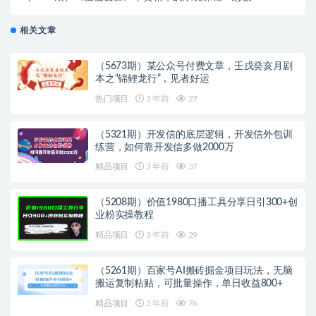
业，想赚钱？看这课就够了！
相关文章
（5673期）某公众号付费文章，壬戌癸亥月剧
本之“锦鲤龙行”，见者好运
热门项目
3 年前
27
（5321期）开发信的底层逻辑，开发信外包训
练营，如何靠开发信多做2000万
精品项目
3 年前
37
（5208期）价值1980口播工具分享日引300+创
业粉实操教程
精品项目
3 年前
29
（5261期）百家号AI搬砖掘金项目玩法，无脑
搬运复制粘贴，可批量操作，单日收益800+
精品项目
3 年前
76