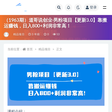
登录
全部
（1963期）道哥说创业·男粉项目【更新3.0】靠搬
运赚钱，日入800+利润非常高！
精品项目
3 年前
0
53
当前位置：
首页
精品项目
正文
课程介绍：