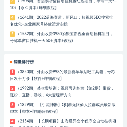
（1508期）番茄畅听全自动挂机抢红包项目，单号一天5–
3
10+【永久脚本+详细教程】
（1641期）2022蓝海赛道，新风口：短视频SEO搜索排
4
名优化+企业商家号搭建运营实操
（1582期）外面收费3980的聚宝影视全自动挂机项目，
5
号称单窗口挂机一天50+(脚本+教程)
销量排行榜
（3850期）外面收费998的最新喜羊羊贴吧工具箱，号称
1
日发十万条【软件+详细教程】
（1992期）某收费培训：视频号训练营【第2期】带货，
2
涨粉，直播，游戏，4大变现新方向
（1829期） 【引流神器】QQ群无限偷人拉群成员最新版
3
脚本【脚本+详细操作教程】
（2154期）【长期项目】山海经异变小程序全自动挂机项
4