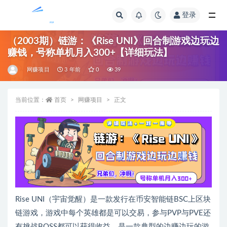
登录
全部
（2003期）链游：《Rise UNI》回合制游戏边玩边
赚钱，号称单机月入300+【详细玩法】
网赚项目
3 年前
0
39
当前位置：
首页
网赚项目
正文
Rise UNI（宇宙觉醒）是一款发行在币安智能链BSC上区块
链游戏，游戏中每个英雄都是可以交易，参与PVP与PVE还
有挑战BOSS都可以获得收益，是一款典型的边赚边玩的游