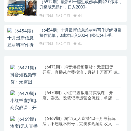
（5912期）最新AI一键生成佛学和尚2.0版本，
升级版无操作，日入2000+
热门项目
3 年前
64
（6454期）十月最新信息差材料写作拆解项目
操作简单，0成本日入500+门槛低好上手…
热门项目
2 年前
61
（6471期）抖音短视频带货：无需囤货、
开店、直播或付费投流，月销十万百万 佣
金丰厚
（6470期）小红书虚拟电商实战课：开
店、选品、发笔记等运营全流程，单店一天
赚800
（6469期）淘宝i无人直播4.0十月最新玩
法，不违规不封号，完美实现睡后收入，日
躺…