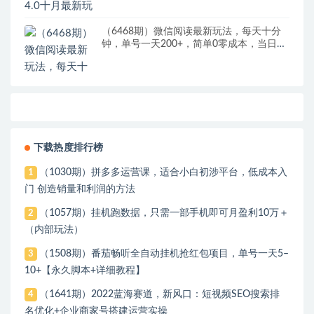
（6468期）微信阅读最新玩法，每天十分
钟，单号一天200+，简单0零成本，当日提
现
下载热度排行榜
（1030期）拼多多运营课，适合小白初涉平台，低成本入
1
门 创造销量和利润的方法
（1057期）挂机跑数据，只需一部手机即可月盈利10万＋
2
（内部玩法）
（1508期）番茄畅听全自动挂机抢红包项目，单号一天5–
3
10+【永久脚本+详细教程】
（1641期）2022蓝海赛道，新风口：短视频SEO搜索排
4
名优化+企业商家号搭建运营实操