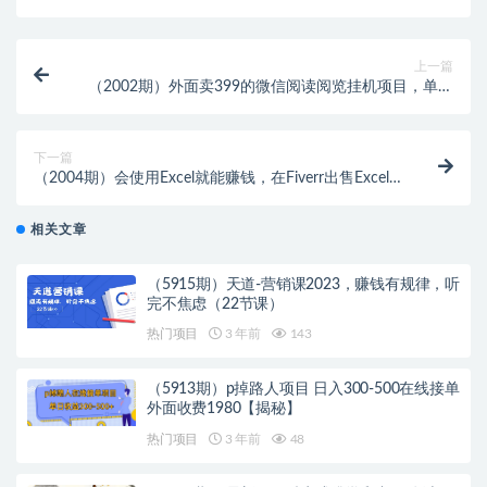
上一篇
（2002期）外面卖399的微信阅读阅览挂机项目，单号
一天15~30元【永久脚本+详细教程】
下一篇
（2004期）会使用Excel就能赚钱，在Fiverr出售Excel
数据录入服务，月入1000美元以上
相关文章
（5915期）天道-营销课2023，赚钱有规律，听
完不焦虑（22节课）
热门项目
3 年前
143
（5913期）p掉路人项目 日入300-500在线接单
外面收费1980【揭秘】
热门项目
3 年前
48