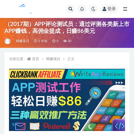
登录
全部
（2017期）APP评论测试员：通过评测各类新上市
APP赚钱，高佣金提成，日赚86美元
网赚项目
3 年前
0
30
当前位置：
首页
网赚项目
正文