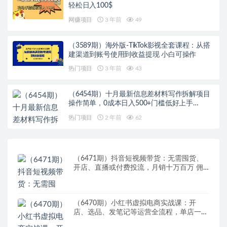
轻松日入100$
网赚项目
3 年前
49
（3589期）海外版-TikTok影视全套课程：从搭
建渠道到账号使用到收益提现 小白可操作
热门项目
3 年前
43
（6454期）十月最新信息差材料写作拆解项目
操作简单，0成本日入500+门槛低好上手…
热门项目
2 年前
62
（6471期）抖音短视频带货：无需囤货、
开店、直播或付费投流，月销十万百万 佣
金丰厚
（6470期）小红书虚拟电商实战课：开
店、选品、发笔记等运营全流程，单店一天
赚800