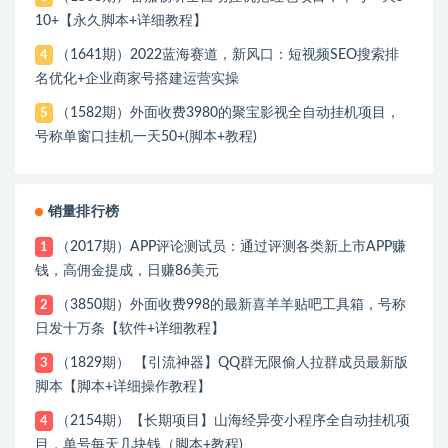
10+【永久脚本+详细教程】
（1641期）2022蓝海赛道，新风口：短视频SEO搜索排
4
名优化+企业商家号搭建运营实操
（1582期）外面收费3980的聚宝影视全自动挂机项目，
5
号称单窗口挂机一天50+(脚本+教程)
销量排行榜
（2017期）APP评论测试员：通过评测各类新上市APP赚
1
钱，高佣金提成，日赚86美元
（3850期）外面收费998的最新喜羊羊贴吧工具箱，号称
2
日发十万条【软件+详细教程】
（1829期） 【引流神器】QQ群无限偷人拉群成员最新版
3
脚本【脚本+详细操作教程】
（2154期）【长期项目】山海经异变小程序全自动挂机项
4
目，单号每天几块钱（脚本+教程)