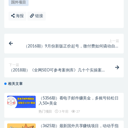
国外项目
海报
链接
上一篇
（2016期）9月份新版正价起号，微付费如何撬动自然
流，正价起号如何撕开自然流
下一篇
（2018期）《全网SEO可参考案例库》几十个实操案例
日引5000ip+涨粉百W+变现几十W等!
相关文章
（5356期）看电子邮件赚美金，多账号轻松日
入50+美金
热门项目
3 年前
27
（3625期）最新国外共享赚钱项目，动动手指