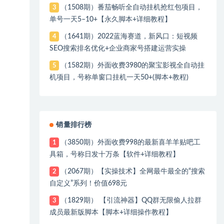
（1508期）番茄畅听全自动挂机抢红包项目，
3
单号一天5–10+【永久脚本+详细教程】
（1641期）2022蓝海赛道，新风口：短视频
4
SEO搜索排名优化+企业商家号搭建运营实操
（1582期）外面收费3980的聚宝影视全自动挂
5
机项目，号称单窗口挂机一天50+(脚本+教程)
销量排行榜
（3850期）外面收费998的最新喜羊羊贴吧工
1
具箱，号称日发十万条【软件+详细教程】
（2067期）【实操技术】全网最牛最全的“搜索
2
自定义”系列！价值698元
（1829期） 【引流神器】QQ群无限偷人拉群
3
成员最新版脚本【脚本+详细操作教程】