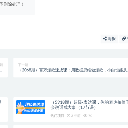
予删除处理！
海报
篇
下一篇
小
（2068期）百万爆款速成课：用数据思维做爆款，小白也能从0
+
1打造百万播放视频
是
（5918期）超级-表达课，你的表达价值
会说话成大事（17节课）
热门项目
3 年前
70