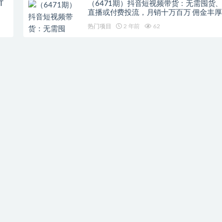
T
（6471期）抖音短视频带货：无需囤货
直播或付费投流，月销十万百万 佣金丰厚
热门项目
2 年前
62