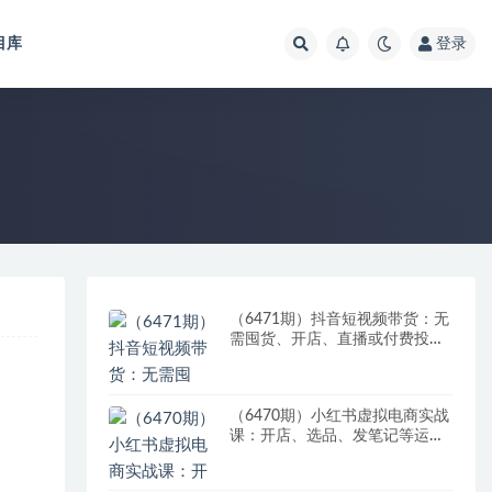
目库
登录
（6471期）抖音短视频带货：无
需囤货、开店、直播或付费投
流，月销十万百万 佣金丰厚
（6470期）小红书虚拟电商实战
课：开店、选品、发笔记等运营
全流程，单店一天赚800