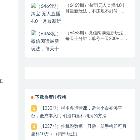
（6469期）淘宝i无人直播4.0十
月最新玩法，不违规不封号，完
美实现睡后收入，日躺…
（6468期）微信阅读最新玩法，
每天十分钟，单号一天200+，简
单0零成本，当日提现
主
下载热度排行榜
（1030期）拼多多运营课，适合小白初涉平
1
台，低成本入门 创造销量和利润的方法
（1057期）挂机跑数据，只需一部手机即可月
2
盈利10万＋（内部玩法）