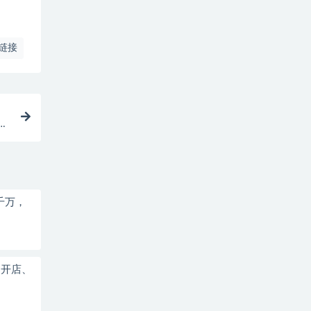
链接
过
千万，
、开店、