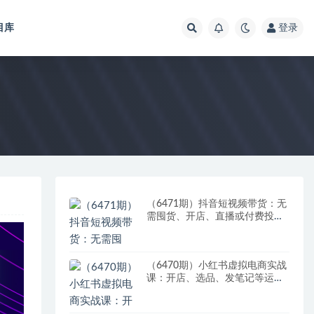
目库
登录
（6471期）抖音短视频带货：无
需囤货、开店、直播或付费投
流，月销十万百万 佣金丰厚
（6470期）小红书虚拟电商实战
课：开店、选品、发笔记等运营
全流程，单店一天赚800