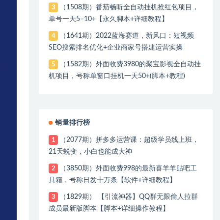
（1508期）番茄畅听全自动挂机抢红包项目，
3
单号一天5–10+【永久脚本+详细教程】
（1641期）2022蓝海赛道，新风口：短视频
4
SEO搜索排名优化+企业商家号搭建运营实操
（1582期）外面收费3980的聚宝影视全自动挂
5
机项目，号称单窗口挂机一天50+(脚本+教程)
销量排行榜
（2077期）拼多多运营课：超级学员线上班，
1
21天蜕变，小白也能成大神
（3850期）外面收费998的最新喜羊羊贴吧工
2
具箱，号称日发十万条【软件+详细教程】
（1829期） 【引流神器】QQ群无限偷人拉群
3
成员最新版脚本【脚本+详细操作教程】