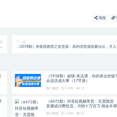
海报
篇
下一篇
直
（2078期）闲鱼陪跑营之攻货源：高利润货源批量玩法，月入
峰
万实操（价值498）
是
（5918期）超级-表达课，你的表达价值
会说话成大事（17节课）
热门项目
3 年前
70
T
（6471期）抖音短视频带货：无需囤货
直播或付费投流，月销十万百万 佣金丰厚
热门项目
2 年前
62