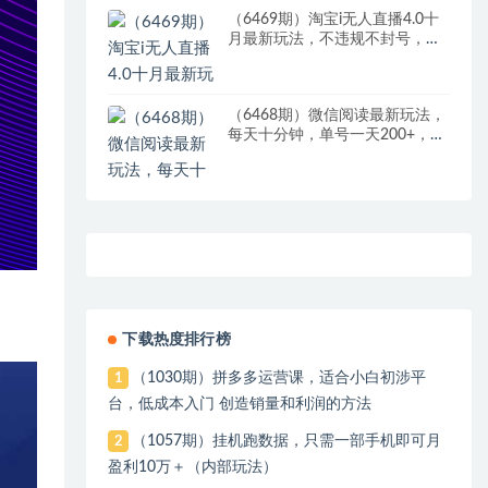
（6469期）淘宝i无人直播4.0十
月最新玩法，不违规不封号，完
美实现睡后收入，日躺…
（6468期）微信阅读最新玩法，
每天十分钟，单号一天200+，简
单0零成本，当日提现
下载热度排行榜
（1030期）拼多多运营课，适合小白初涉平
1
台，低成本入门 创造销量和利润的方法
（1057期）挂机跑数据，只需一部手机即可月
2
盈利10万＋（内部玩法）