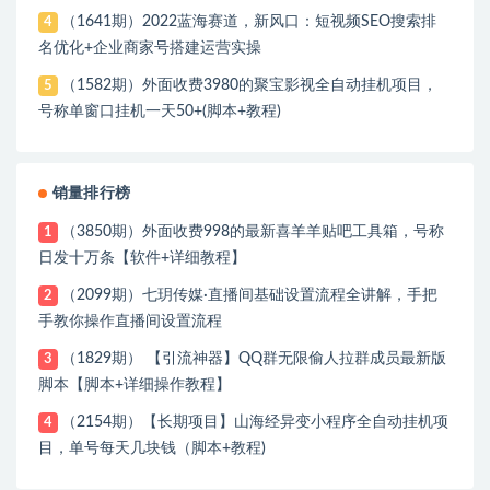
（1641期）2022蓝海赛道，新风口：短视频SEO搜索排
4
名优化+企业商家号搭建运营实操
（1582期）外面收费3980的聚宝影视全自动挂机项目，
5
号称单窗口挂机一天50+(脚本+教程)
销量排行榜
（3850期）外面收费998的最新喜羊羊贴吧工具箱，号称
1
日发十万条【软件+详细教程】
（2099期）七玥传媒·直播间基础设置流程全讲解，手把
2
手教你操作直播间设置流程
（1829期） 【引流神器】QQ群无限偷人拉群成员最新版
3
脚本【脚本+详细操作教程】
（2154期）【长期项目】山海经异变小程序全自动挂机项
4
目，单号每天几块钱（脚本+教程)