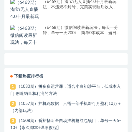
（6469期）淘宝i无人直播4.0十月最新玩
法，不违规不封号，完美实现睡后收入，日
躺…
（6468期）微信阅读最新玩法，每天十分
钟，单号一天200+，简单0零成本，当日提
现
下载热度排行榜
（1030期）拼多多运营课，适合小白初涉平台，低成本入
1
门 创造销量和利润的方法
（1057期）挂机跑数据，只需一部手机即可月盈利10万＋
2
（内部玩法）
（1508期）番茄畅听全自动挂机抢红包项目，单号一天5–
3
10+【永久脚本+详细教程】