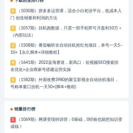
下载热度排行榜
（1030期）拼多多运营课，适合小白初涉平台，低成本入
1
门 创造销量和利润的方法
（1057期）挂机跑数据，只需一部手机即可月盈利10万＋
2
（内部玩法）
（1508期）番茄畅听全自动挂机抢红包项目，单号一天5–
3
10+【永久脚本+详细教程】
（1641期）2022蓝海赛道，新风口：短视频SEO搜索排
4
名优化+企业商家号搭建运营实操
（1582期）外面收费3980的聚宝影视全自动挂机项目，
5
号称单窗口挂机一天50+(脚本+教程)
销量排行榜
（1069期）网课变现特训营：0基础，0经验也能把知识变
1
成钱！