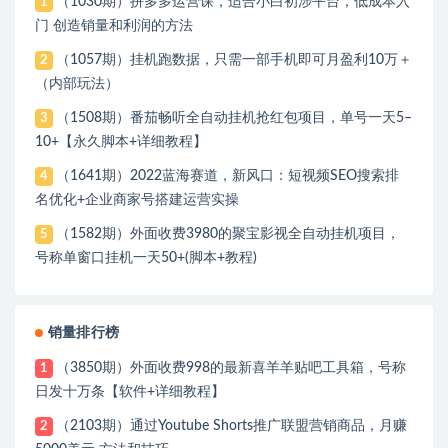
（1030期）拼多多运营课，适合小白初涉平台，低成本入
1
门 创造销量和利润的方法
（1057期）挂机跑数据，只需一部手机即可月盈利10万＋
2
（内部玩法）
（1508期）番茄畅听全自动挂机抢红包项目，单号一天5–
3
10+【永久脚本+详细教程】
（1641期）2022蓝海赛道，新风口：短视频SEO搜索排
4
名优化+企业商家号搭建运营实操
（1582期）外面收费3980的聚宝影视全自动挂机项目，
5
号称单窗口挂机一天50+(脚本+教程)
销量排行榜
（3850期）外面收费998的最新喜羊羊贴吧工具箱，号称
1
日发十万条【软件+详细教程】
（2103期）通过Youtube Shorts推广联盟营销商品，月赚
2