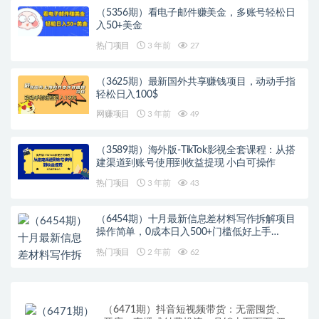
（5356期）看电子邮件赚美金，多账号轻松日
入50+美金
热门项目
3 年前
27
（3625期）最新国外共享赚钱项目，动动手指
轻松日入100$
网赚项目
3 年前
49
（3589期）海外版-TikTok影视全套课程：从搭
建渠道到账号使用到收益提现 小白可操作
热门项目
3 年前
43
（6454期）十月最新信息差材料写作拆解项目
操作简单，0成本日入500+门槛低好上手…
热门项目
2 年前
62
（6471期）抖音短视频带货：无需囤货、