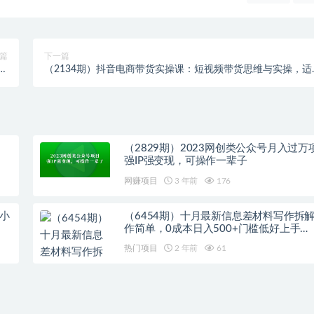
篇
下一篇
粘
（2134期）抖音电商带货实操课：短视频带货思维与实操，适
万
日销0-100单
（2829期）2023网创类公众号月入过万
强IP强变现，可操作一辈子
网赚项目
3 年前
176
小
（6454期）十月最新信息差材料写作拆
作简单，0成本日入500+门槛低好上手…
热门项目
2 年前
61