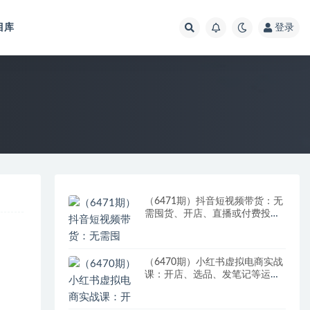
目库
登录
（6471期）抖音短视频带货：无
需囤货、开店、直播或付费投
流，月销十万百万 佣金丰厚
（6470期）小红书虚拟电商实战
课：开店、选品、发笔记等运营
全流程，单店一天赚800