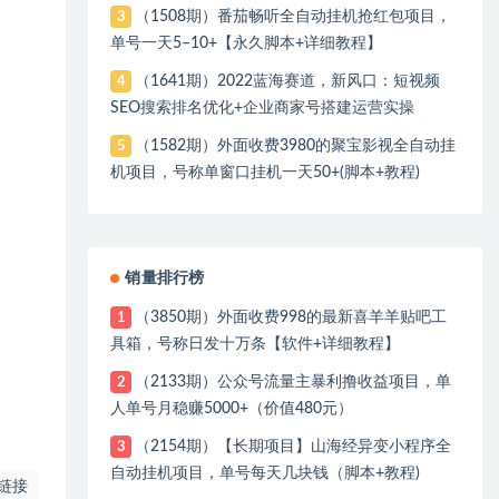
（1508期）番茄畅听全自动挂机抢红包项目，
3
单号一天5–10+【永久脚本+详细教程】
（1641期）2022蓝海赛道，新风口：短视频
4
SEO搜索排名优化+企业商家号搭建运营实操
（1582期）外面收费3980的聚宝影视全自动挂
5
机项目，号称单窗口挂机一天50+(脚本+教程)
销量排行榜
（3850期）外面收费998的最新喜羊羊贴吧工
1
具箱，号称日发十万条【软件+详细教程】
（2133期）公众号流量主暴利撸收益项目，单
2
人单号月稳赚5000+（价值480元）
（2154期）【长期项目】山海经异变小程序全
3
自动挂机项目，单号每天几块钱（脚本+教程)
链接