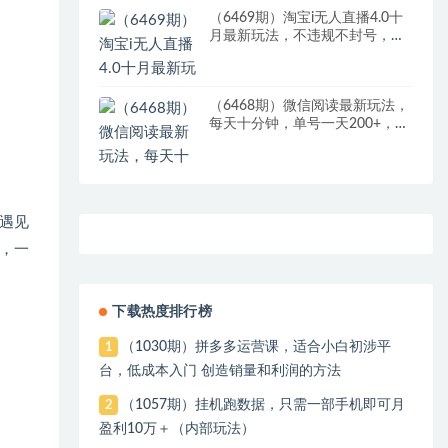
（6469期）淘宝i无人直播4.0十
月最新玩法，不违规不封号，完
美实现睡后收入，日躺…
（6468期）微信阅读最新玩法，
每天十分钟，单号一天200+，简
单0零成本，当日提现
遇见
，一
下载热度排行榜
（1030期）拼多多运营课，适合小白初涉平
1
台，低成本入门 创造销量和利润的方法
（1057期）挂机跑数据，只需一部手机即可月
2
盈利10万＋（内部玩法）