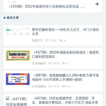
下一篇
（2196期）2022年最新抖音小店精细化店群实战，抖
店无货源，从0到1系统教学
相关文章
爱奇艺搬砖项目——轻松月入过万，冷门小项目
分享
网赚文章
2 年前
26
（4377期）2023年最新短剧挂机项目：最新风
口暴利变现项目
短视频赚钱
3 年前
37
（3097期）发视频躺赚日入200+整套方案可落
地操作 小白可简单上手(教程+素材)
短视频赚钱
3 年前
113
（6471期）抖音短视频带货：无需囤货、开
店、直播或付费投流，月销十万百万 佣金丰厚