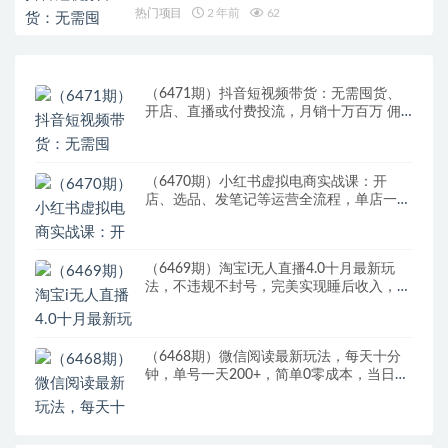
热门项目
2 年前
62
（6471期）抖音短视频带货：无需囤货、
开店、直播或付费投流，月销十万百万 佣
金丰厚
（6470期）小红书虚拟电商实战课：开
店、选品、发笔记等运营全流程，单店一天
赚800
（6469期）淘宝i无人直播4.0十月最新玩
法，不违规不封号，完美实现睡后收入，日
躺…
（6468期）微信阅读最新玩法，每天十分
钟，单号一天200+，简单0零成本，当日提
现