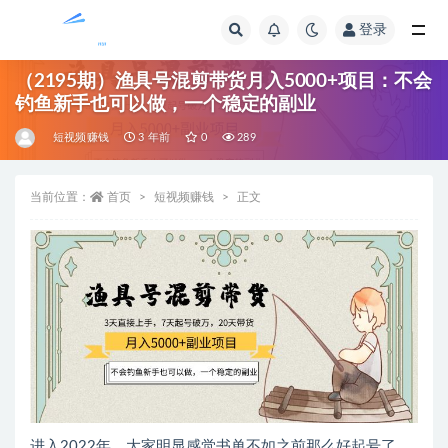
登录
全部
（2195期）渔具号混剪带货月入5000+项目：不会
钓鱼新手也可以做，一个稳定的副业
短视频赚钱
3 年前
0
289
当前位置：
首页
短视频赚钱
正文
进入2022年，大家明显感觉书单不如之前那么好起号了，