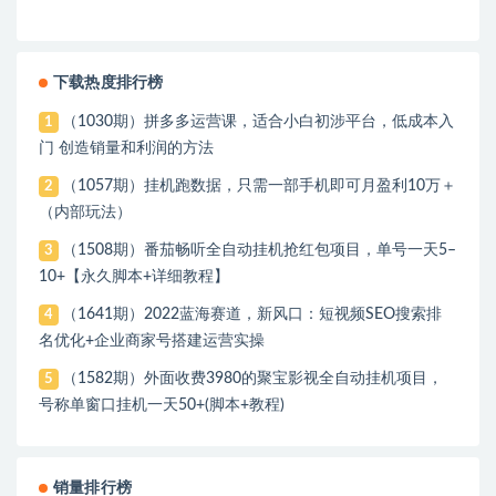
下载热度排行榜
（1030期）拼多多运营课，适合小白初涉平台，低成本入
1
门 创造销量和利润的方法
（1057期）挂机跑数据，只需一部手机即可月盈利10万＋
2
（内部玩法）
（1508期）番茄畅听全自动挂机抢红包项目，单号一天5–
3
10+【永久脚本+详细教程】
（1641期）2022蓝海赛道，新风口：短视频SEO搜索排
4
名优化+企业商家号搭建运营实操
（1582期）外面收费3980的聚宝影视全自动挂机项目，
5
号称单窗口挂机一天50+(脚本+教程)
销量排行榜