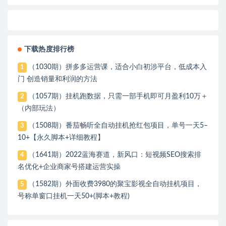
下载热度排行榜
（1030期）拼多多运营课，适合小白初涉平台，低成本入
1
门 创造销量和利润的方法
（1057期）挂机跑数据，只需一部手机即可月盈利10万＋
2
（内部玩法）
（1508期）番茄畅听全自动挂机抢红包项目，单号一天5–
3
10+【永久脚本+详细教程】
（1641期）2022蓝海赛道，新风口：短视频SEO搜索排
4
名优化+企业商家号搭建运营实操
（1582期）外面收费3980的聚宝影视全自动挂机项目，
5
号称单窗口挂机一天50+(脚本+教程)