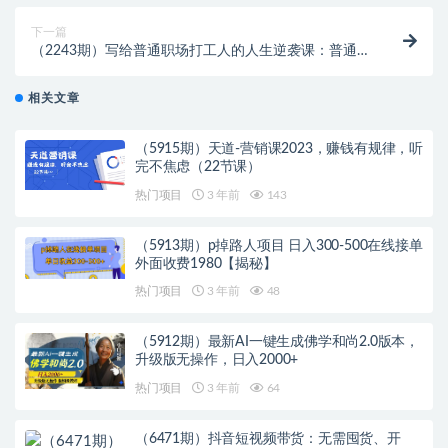
下一篇
（2243期）写给普通职场打工人的人生逆袭课：普通人
赚钱成长课 从白手起家到年赚百万
相关文章
（5915期）天道-营销课2023，赚钱有规律，听
完不焦虑（22节课）
热门项目
3 年前
143
（5913期）p掉路人项目 日入300-500在线接单
外面收费1980【揭秘】
热门项目
3 年前
48
（5912期）最新AI一键生成佛学和尚2.0版本，
升级版无操作，日入2000+
热门项目
3 年前
64
（6471期）抖音短视频带货：无需囤货、开