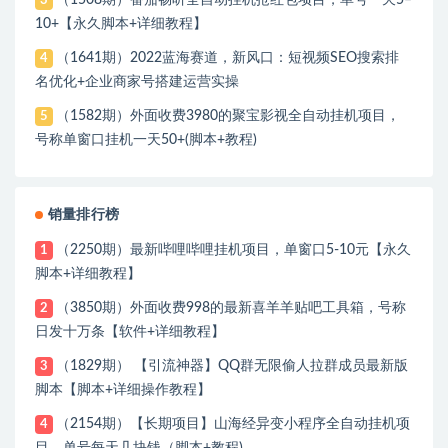
（1508期）番茄畅听全自动挂机抢红包项目，单号一天5–
3
10+【永久脚本+详细教程】
（1641期）2022蓝海赛道，新风口：短视频SEO搜索排
4
名优化+企业商家号搭建运营实操
（1582期）外面收费3980的聚宝影视全自动挂机项目，
5
号称单窗口挂机一天50+(脚本+教程)
销量排行榜
（2250期）最新哔哩哔哩挂机项目，单窗口5-10元【永久
1
脚本+详细教程】
（3850期）外面收费998的最新喜羊羊贴吧工具箱，号称
2
日发十万条【软件+详细教程】
（1829期） 【引流神器】QQ群无限偷人拉群成员最新版
3
脚本【脚本+详细操作教程】
（2154期）【长期项目】山海经异变小程序全自动挂机项
4