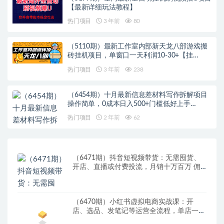
【最新详细玩法教程】
热门项目
3 年前
80
（5110期）最新工作室内部新天龙八部游戏搬
砖挂机项目，单窗口一天利润10-30+【挂…
热门项目
3 年前
238
（6454期）十月最新信息差材料写作拆解项目
操作简单，0成本日入500+门槛低好上手…
热门项目
2 年前
62
（6471期）抖音短视频带货：无需囤货、
开店、直播或付费投流，月销十万百万 佣
金丰厚
（6470期）小红书虚拟电商实战课：开
店、选品、发笔记等运营全流程，单店一天
赚800