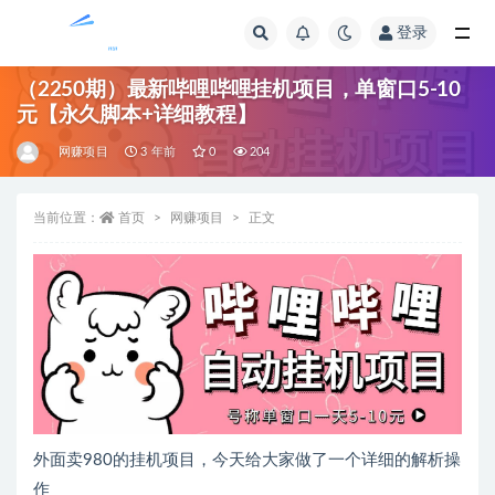
登录
全部
（2250期）最新哔哩哔哩挂机项目，单窗口5-10
元【永久脚本+详细教程】
网赚项目
3 年前
0
204
当前位置：
首页
网赚项目
正文
外面卖980的挂机项目，今天给大家做了一个详细的解析操
作