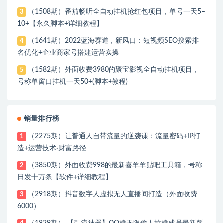
（1508期）番茄畅听全自动挂机抢红包项目，单号一天5–
3
10+【永久脚本+详细教程】
（1641期）2022蓝海赛道，新风口：短视频SEO搜索排
4
名优化+企业商家号搭建运营实操
（1582期）外面收费3980的聚宝影视全自动挂机项目，
5
号称单窗口挂机一天50+(脚本+教程)
销量排行榜
（2275期）让普通人自带流量的逆袭课：流量密码+IP打
1
造+运营技术·财富路径
（3850期）外面收费998的最新喜羊羊贴吧工具箱，号称
2
日发十万条【软件+详细教程】
（2918期）抖音数字人虚拟无人直播间打造（外面收费
3
6000）
（1829期） 【引流神器】QQ群无限偷人拉群成员最新版