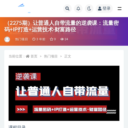
登录
全部
（2275期）让普通人自带流量的逆袭课：流量密
码+IP打造+运营技术·财富路径
热门项目
3 年前
0
24
当前位置：
首页
热门项目
正文
课程目录