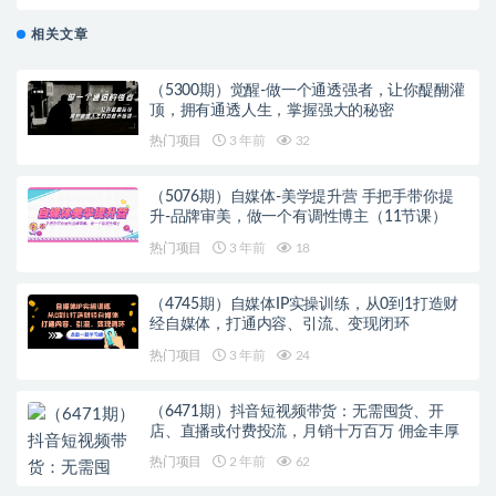
50W+实操卖点分享！
相关文章
（5300期）觉醒-做一个通透强者，让你醍醐灌
顶，拥有通透人生，掌握强大的秘密
热门项目
3 年前
32
（5076期）自媒体-美学提升营 手把手带你提
升-品牌审美，做一个有调性博主（11节课）
热门项目
3 年前
18
（4745期）自媒体IP实操训练，从0到1打造财
经自媒体，打通内容、引流、变现闭环
热门项目
3 年前
24
（6471期）抖音短视频带货：无需囤货、开
店、直播或付费投流，月销十万百万 佣金丰厚
热门项目
2 年前
62