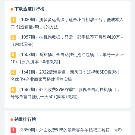
下载热度排行榜
（1030期）拼多多运营课，适合小白初涉平台，低成本入
1
门 创造销量和利润的方法
（1057期）挂机跑数据，只需一部手机即可月盈利10万＋
2
（内部玩法）
（1508期）番茄畅听全自动挂机抢红包项目，单号一天5–
3
10+【永久脚本+详细教程】
（1641期）2022蓝海赛道，新风口：短视频SEO搜索排
4
名优化+企业商家号搭建运营实操
（1582期）外面收费3980的聚宝影视全自动挂机项目，
5
号称单窗口挂机一天50+(脚本+教程)
销量排行榜
（3850期）外面收费998的最新喜羊羊贴吧工具箱，号称
1