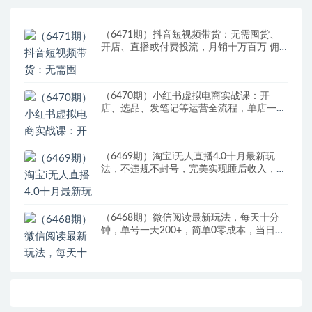
（6471期）抖音短视频带货：无需囤货、
开店、直播或付费投流，月销十万百万 佣
金丰厚
（6470期）小红书虚拟电商实战课：开
店、选品、发笔记等运营全流程，单店一天
赚800
（6469期）淘宝i无人直播4.0十月最新玩
法，不违规不封号，完美实现睡后收入，日
躺…
（6468期）微信阅读最新玩法，每天十分
钟，单号一天200+，简单0零成本，当日提
现