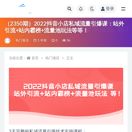
登录
全部
（2350期）2022抖音小店私域流量引爆课：站外
引流+站内霸榜+流量池玩法等等！
热门项目
3 年前
0
36
当前位置：
首页
热门项目
正文
3天完整的私域流量引爆技术实操课程：