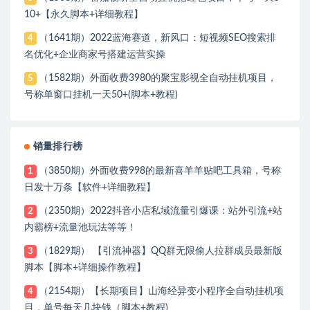
10+【永久脚本+详细教程】
（1641期）2022蓝海赛道，新风口：短视频SEO搜索排
4
名优化+企业商家号搭建运营实操
（1582期）外面收费3980的聚宝影视全自动挂机项目，
5
号称单窗口挂机一天50+(脚本+教程)
销量排行榜
（3850期）外面收费998的最新喜羊羊贴吧工具箱，号称
1
日发十万条【软件+详细教程】
（2350期）2022抖音小店私域流量引爆课：站外引流+站
2
内霸榜+流量池玩法等等！
（1829期） 【引流神器】QQ群无限偷人拉群成员最新版
3
脚本【脚本+详细操作教程】
（2154期）【长期项目】山海经异变小程序全自动挂机项
4
目，单号每天几块钱（脚本+教程)