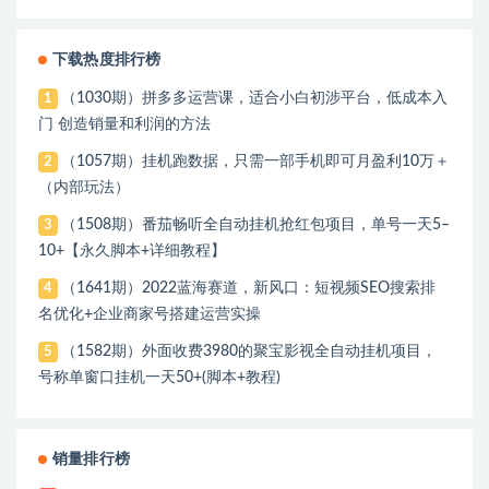
下载热度排行榜
（1030期）拼多多运营课，适合小白初涉平台，低成本入
1
门 创造销量和利润的方法
（1057期）挂机跑数据，只需一部手机即可月盈利10万＋
2
（内部玩法）
（1508期）番茄畅听全自动挂机抢红包项目，单号一天5–
3
10+【永久脚本+详细教程】
（1641期）2022蓝海赛道，新风口：短视频SEO搜索排
4
名优化+企业商家号搭建运营实操
（1582期）外面收费3980的聚宝影视全自动挂机项目，
5
号称单窗口挂机一天50+(脚本+教程)
销量排行榜