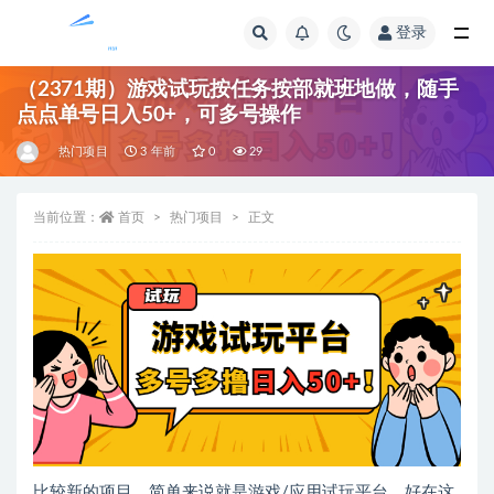
登录
全部
（2371期）游戏试玩按任务按部就班地做，随手
点点单号日入50+，可多号操作
热门项目
3 年前
0
29
当前位置：
首页
热门项目
正文
比较新的项目，简单来说就是游戏/应用试玩平台，好在这