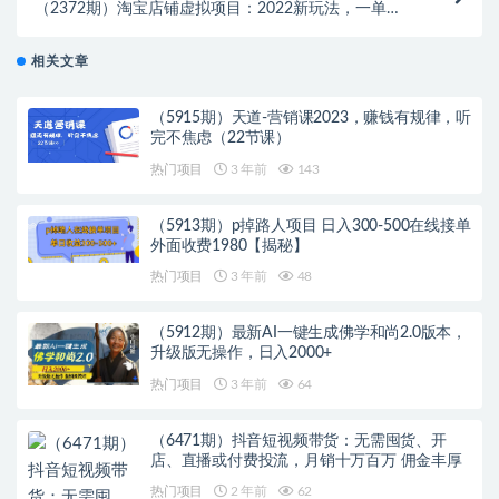
（2372期）淘宝店铺虚拟项目：2022新玩法，一单几
十元，一天赚300+（59节课）
相关文章
（5915期）天道-营销课2023，赚钱有规律，听
完不焦虑（22节课）
热门项目
3 年前
143
（5913期）p掉路人项目 日入300-500在线接单
外面收费1980【揭秘】
热门项目
3 年前
48
（5912期）最新AI一键生成佛学和尚2.0版本，
升级版无操作，日入2000+
热门项目
3 年前
64
（6471期）抖音短视频带货：无需囤货、开
店、直播或付费投流，月销十万百万 佣金丰厚
热门项目
2 年前
62