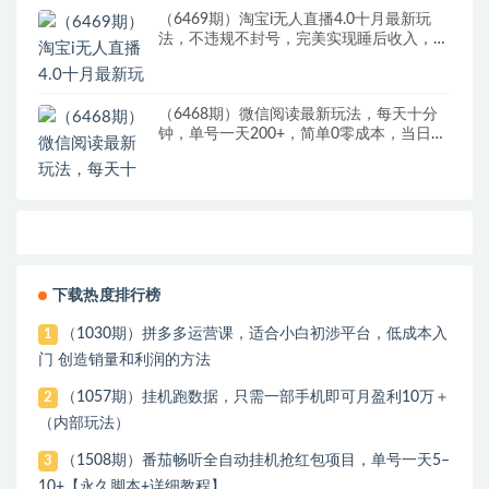
（6469期）淘宝i无人直播4.0十月最新玩
法，不违规不封号，完美实现睡后收入，日
躺…
（6468期）微信阅读最新玩法，每天十分
钟，单号一天200+，简单0零成本，当日提
现
下载热度排行榜
（1030期）拼多多运营课，适合小白初涉平台，低成本入
1
门 创造销量和利润的方法
（1057期）挂机跑数据，只需一部手机即可月盈利10万＋
2
（内部玩法）
（1508期）番茄畅听全自动挂机抢红包项目，单号一天5–
3
10+【永久脚本+详细教程】