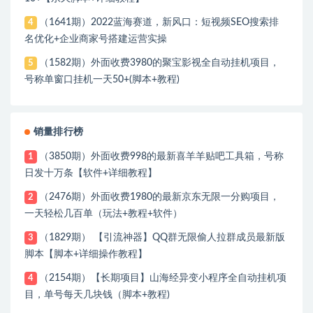
（1641期）2022蓝海赛道，新风口：短视频SEO搜索排
4
名优化+企业商家号搭建运营实操
（1582期）外面收费3980的聚宝影视全自动挂机项目，
5
号称单窗口挂机一天50+(脚本+教程)
销量排行榜
（3850期）外面收费998的最新喜羊羊贴吧工具箱，号称
1
日发十万条【软件+详细教程】
（2476期）外面收费1980的最新京东无限一分购项目，
2
一天轻松几百单（玩法+教程+软件）
（1829期） 【引流神器】QQ群无限偷人拉群成员最新版
3
脚本【脚本+详细操作教程】
（2154期）【长期项目】山海经异变小程序全自动挂机项
4
目，单号每天几块钱（脚本+教程)