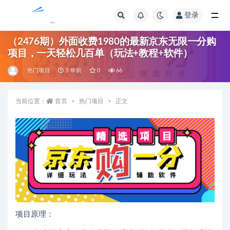
登录
全部
（2476期）外面收费1980的最新京东无限一分购
项目，一天轻松几百单（玩法+教程+软件）
热门项目
3 年前
0
66
当前位置：
首页
热门项目
正文
项目原理：