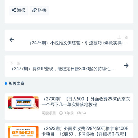
海报
链接
上一篇
（2475期）小说推文训练营：引流技巧+爆款实操+矩
阵号玩法，百倍效益、百万播放秘笈
下一篇
（2477期）资料IP变现，能稳定日赚3000起的持续性
盈利玩法
相关文章
（2730期）【日入500+】外面收费2980的京东
一个号下几十单实操落地教程
网赚项目
3 年前
24
（2693期）外面卖收费298的50元撸京东100E
卡项目 一张赚50，多号多撸【详细操作教程】