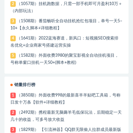
（1057期）挂机跑数据，只需一部手机即可月盈利10万＋
2
（内部玩法）
（1508期）番茄畅听全自动挂机抢红包项目，单号一天5–
3
10+【永久脚本+详细教程】
（1641期）2022蓝海赛道，新风口：短视频SEO搜索排
4
名优化+企业商家号搭建运营实操
（1582期）外面收费3980的聚宝影视全自动挂机项目，
5
号称单窗口挂机一天50+(脚本+教程)
销量排行榜
（3850期）外面收费998的最新喜羊羊贴吧工具箱，号称
1
日发十万条【软件+详细教程】
（2492期）携程最新无脑薅羊毛低保玩法，后期稳定一天
2
几十的收益，可多号放大收益
（1829期） 【引流神器】QQ群无限偷人拉群成员最新版
3