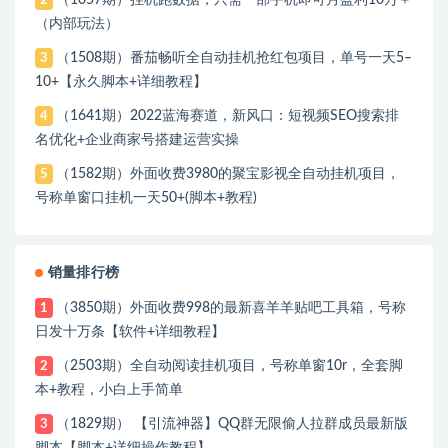
2
（内部玩法）
（1508期）番茄畅听全自动挂机抢红包项目，单号一天5–
3
10+【永久脚本+详细教程】
（1641期）2022蓝海赛道，新风口：短视频SEO搜索排
4
名优化+企业商家号搭建运营实操
（1582期）外面收费3980的聚宝影视全自动挂机项目，
5
号称单窗口挂机一天50+(脚本+教程)
销量排行榜
（3850期）外面收费998的最新喜羊羊贴吧工具箱，号称
1
日发十万条【软件+详细教程】
（2503期）全自动阅读挂机项目，号称单窗10r，全套脚
2
本+教程，小白上手简单
（1829期） 【引流神器】QQ群无限偷人拉群成员最新版
3
脚本【脚本+详细操作教程】