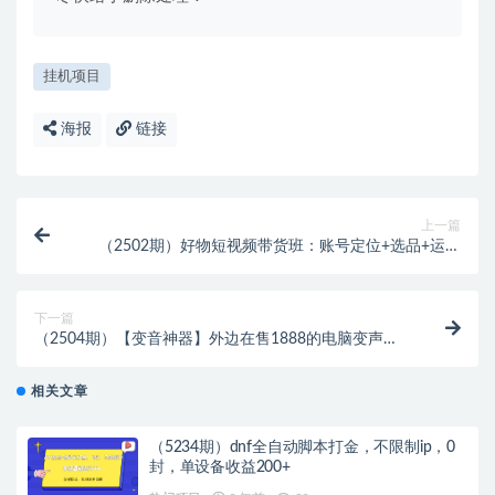
挂机项目
海报
链接
上一篇
（2502期）好物短视频带货班：账号定位+选品+运营
+管理+爆单实操密码！
下一篇
（2504期）【变音神器】外边在售1888的电脑变声器
无需声卡，秒变萌妹子【脚本+教程】
相关文章
（5234期）dnf全自动脚本打金，不限制ip，0
封，单设备收益200+