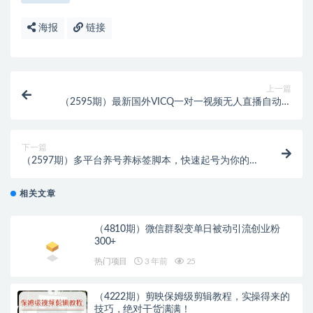
海报
链接
上一篇
（2595期）最新国外VICQ一对一视频无人直播自动聊
天挂机 单号一天6-10美金(脚本+教程)
下一篇
（2597期）多平台养号养标签脚本，快速起号为你的账
号打上标签【永久脚本+详细教程】
相关文章
（4810期）微信群裂变单日被动引流创业粉
300+
热门项目
3 年前
25
（4222期）剪映保姆级剪辑教程，实操得来的
技巧，绝对干货满满！