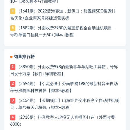
10+【永久脚本+详细教程】
（1641期）2022蓝海赛道，新风口：短视频SEO搜索排
4
名优化+企业商家号搭建运营实操
（1582期）外面收费3980的聚宝影视全自动挂机项目，
5
号称单窗口挂机一天50+(脚本+教程)
销量排行榜
（3850期）外面收费998的最新喜羊羊贴吧工具箱，号称
1
日发十万条【软件+详细教程】
（2596期）【引流必备】外面收费198的最新抖音全自动
2
养号涨粉黑科技神器【脚本+教程】
（2154期）【长期项目】山海经异变小程序全自动挂机项
3
目，单号每天几块钱（脚本+教程)
（2918期）抖音数字人虚拟无人直播间打造（外面收费
4
6000）