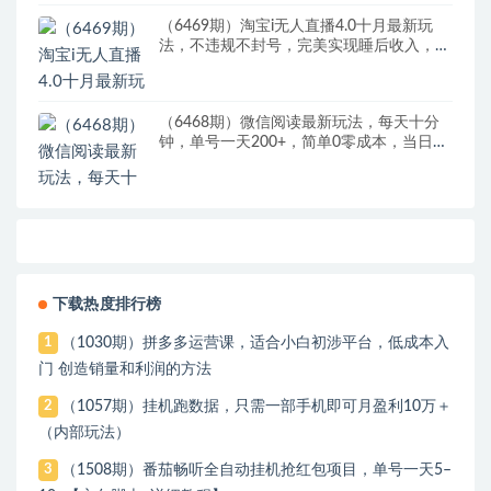
（6469期）淘宝i无人直播4.0十月最新玩
法，不违规不封号，完美实现睡后收入，日
躺…
（6468期）微信阅读最新玩法，每天十分
钟，单号一天200+，简单0零成本，当日提
现
下载热度排行榜
（1030期）拼多多运营课，适合小白初涉平台，低成本入
1
门 创造销量和利润的方法
（1057期）挂机跑数据，只需一部手机即可月盈利10万＋
2
（内部玩法）
（1508期）番茄畅听全自动挂机抢红包项目，单号一天5–
3