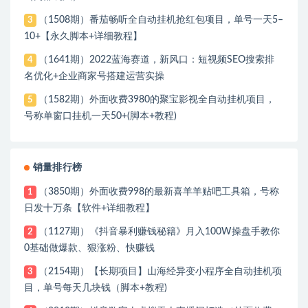
（1508期）番茄畅听全自动挂机抢红包项目，单号一天5–
3
10+【永久脚本+详细教程】
（1641期）2022蓝海赛道，新风口：短视频SEO搜索排
4
名优化+企业商家号搭建运营实操
（1582期）外面收费3980的聚宝影视全自动挂机项目，
5
号称单窗口挂机一天50+(脚本+教程)
销量排行榜
（3850期）外面收费998的最新喜羊羊贴吧工具箱，号称
1
日发十万条【软件+详细教程】
（1127期）《抖音暴利赚钱秘籍》月入100W操盘手教你
2
0基础做爆款、狠涨粉、快赚钱
（2154期）【长期项目】山海经异变小程序全自动挂机项
3
目，单号每天几块钱（脚本+教程)