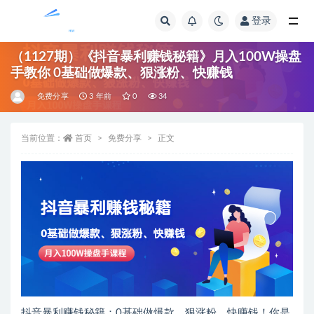
登录
全部
（1127期）《抖音暴利赚钱秘籍》月入100W操盘
手教你 0基础做爆款、狠涨粉、快赚钱
免费分享
3 年前
0
34
当前位置：
首页
免费分享
正文
抖音暴利赚钱秘籍：0基础做爆款、狠涨粉、快赚钱！你是