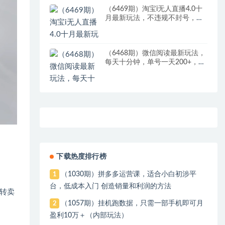
（6469期）淘宝i无人直播4.0十
月最新玩法，不违规不封号，完
美实现睡后收入，日躺…
（6468期）微信阅读最新玩法，
每天十分钟，单号一天200+，简
单0零成本，当日提现
下载热度排行榜
（1030期）拼多多运营课，适合小白初涉平
1
台，低成本入门 创造销量和利润的方法
转卖
（1057期）挂机跑数据，只需一部手机即可月
2
盈利10万＋（内部玩法）