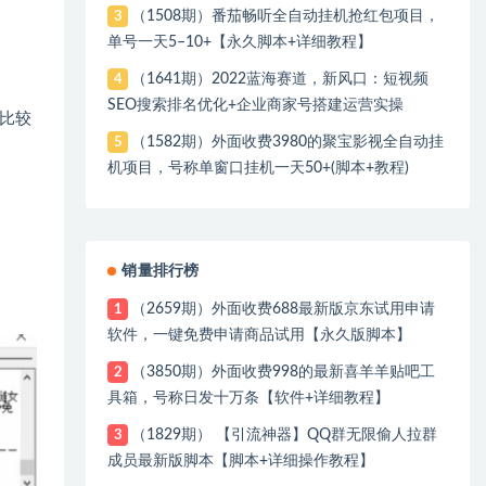
（1508期）番茄畅听全自动挂机抢红包项目，
3
单号一天5–10+【永久脚本+详细教程】
（1641期）2022蓝海赛道，新风口：短视频
4
SEO搜索排名优化+企业商家号搭建运营实操
比较
（1582期）外面收费3980的聚宝影视全自动挂
5
机项目，号称单窗口挂机一天50+(脚本+教程)
销量排行榜
（2659期）外面收费688最新版京东试用申请
1
软件，一键免费申请商品试用【永久版脚本】
（3850期）外面收费998的最新喜羊羊贴吧工
2
具箱，号称日发十万条【软件+详细教程】
（1829期） 【引流神器】QQ群无限偷人拉群
3
成员最新版脚本【脚本+详细操作教程】