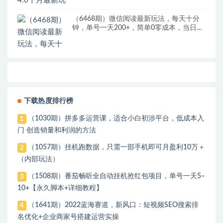
（6468期）微信阅读最新玩法，每天十分
钟，单号一天200+，简单0零成本，当日提
现
下载热度排行榜
（1030期）拼多多运营课，适合小白初涉平台，低成本入
1
门 创造销量和利润的方法
（1057期）挂机跑数据，只需一部手机即可月盈利10万＋
2
（内部玩法）
（1508期）番茄畅听全自动挂机抢红包项目，单号一天5–
3
10+【永久脚本+详细教程】
（1641期）2022蓝海赛道，新风口：短视频SEO搜索排
4
名优化+企业商家号搭建运营实操