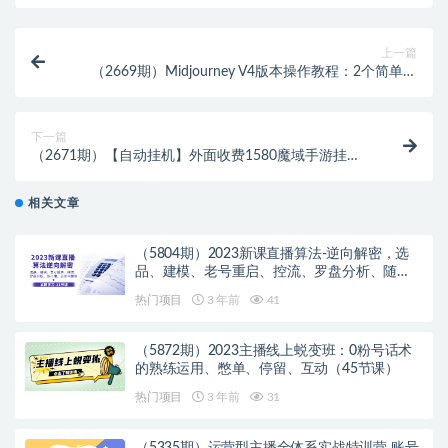
上一篇
（2669期）Midjourney V4版本操作教程：2个简单参
数，完成漫画生成，人物创建
下一篇
（2671期）【自动挂机】外面收费1580魔域手游挂机
项目，号称单窗口10+【脚本+教程】
相关文章
（5804期）2023新课直播算法-逆向解密，选
品、建模、老号重启、控流、罗盘分析、随…
热门项目
3 年前
41
（5872期）2023主播线上蜕变班：0粉号话术
的熟练运用、憋单、停留、互动（45节课）
热门项目
3 年前
31
（5335期）运营型主播全体系实战特训营 账号