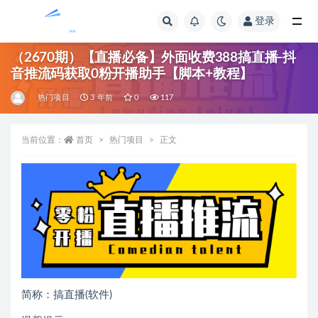
登录
全部
（2670期）【直播必备】外面收费388搞直播-抖
音推流码获取0粉开播助手【脚本+教程】
热门项目
3 年前
0
117
当前位置：
首页
热门项目
正文
简称：搞直播(软件)