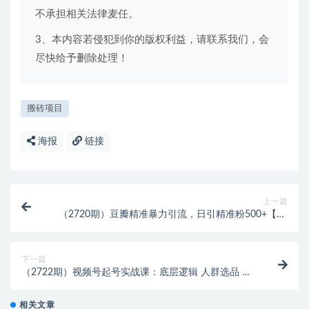
不承担相关法律麦任。
3、本内容若侵犯到你的版权利益，请联系我们，会
尽快给予删除处理！
搬砖项目
海报
链接
上一篇
（2720期）豆瓣精准暴力引流，日引精准粉500+【12
视频课】
下一篇
（2722期）视频号起号实战课：底层逻辑 人群选品 平
台区别 话术拆解 付费投放等！
相关文章