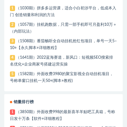
（1030期）拼多多运营课，适合小白初涉平台，低成本入
1
门 创造销量和利润的方法
（1057期）挂机跑数据，只需一部手机即可月盈利10万＋
2
（内部玩法）
（1508期）番茄畅听全自动挂机抢红包项目，单号一天5–
3
10+【永久脚本+详细教程】
（1641期）2022蓝海赛道，新风口：短视频SEO搜索排
4
名优化+企业商家号搭建运营实操
（1582期）外面收费3980的聚宝影视全自动挂机项目，
5
号称单窗口挂机一天50+(脚本+教程)
销量排行榜
（3850期）外面收费998的最新喜羊羊贴吧工具箱，号称
1
日发十万条【软件+详细教程】