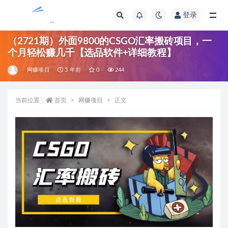
登录
全部
（2721期）外面9800的CSGO汇率搬砖项目，一
个月轻松赚几千【选品软件+详细教程】
网赚项目
3 年前
0
244
当前位置：
首页
网赚项目
正文