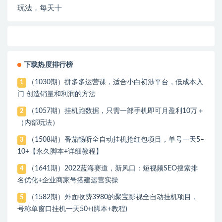
现
下载热度排行榜
（1030期）拼多多运营课，适合小白初涉平台，低成本入
1
门 创造销量和利润的方法
（1057期）挂机跑数据，只需一部手机即可月盈利10万＋
2
（内部玩法）
（1508期）番茄畅听全自动挂机抢红包项目，单号一天5–
3
10+【永久脚本+详细教程】
（1641期）2022蓝海赛道，新风口：短视频SEO搜索排
4
名优化+企业商家号搭建运营实操
（1582期）外面收费3980的聚宝影视全自动挂机项目，
5
号称单窗口挂机一天50+(脚本+教程)