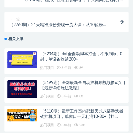
（2758期）虚拟产品项目拆解课，十大类案例拆解分析
运营玩法（11节课）
下一篇
（2760期）21天精准涨粉变现干货大课：从10位粉丝
开始变现 月增5000+变现20w+
相关文章
（5234期）dnf全自动脚本打金，不限制ip，0
封，单设备收益200+
热门项目
3 年前
89
（5199期）全网最新全自动挂机刷视频撸u项目
【最新详细玩法教程】
热门项目
3 年前
80
（5110期）最新工作室内部新天龙八部游戏搬
砖挂机项目，单窗口一天利润10-30+【挂…
热门项目
3 年前
238