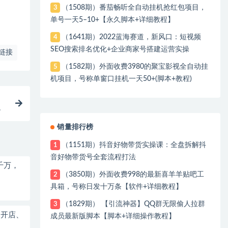
（1508期）番茄畅听全自动挂机抢红包项目，
3
单号一天5–10+【永久脚本+详细教程】
（1641期）2022蓝海赛道，新风口：短视频
4
SEO搜索排名优化+企业商家号搭建运营实操
链接
（1582期）外面收费3980的聚宝影视全自动挂
5
机项目，号称单窗口挂机一天50+(脚本+教程)
销量排行榜
（1151期）抖音好物带货实操课：全盘拆解抖
1
音好物带货号全套流程打法
千万，
（3850期）外面收费998的最新喜羊羊贴吧工
2
具箱，号称日发十万条【软件+详细教程】
（1829期） 【引流神器】QQ群无限偷人拉群
3
、开店、
成员最新版脚本【脚本+详细操作教程】