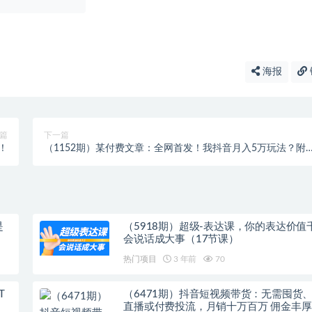
海报
篇
下一篇
！
（1152期）某付费文章：全网首发！我抖音月入5万玩法？附
赠：抖音另类引流思路
是
（5918期）超级-表达课，你的表达价值
会说话成大事（17节课）
热门项目
3 年前
70
T
（6471期）抖音短视频带货：无需囤货
直播或付费投流，月销十万百万 佣金丰厚