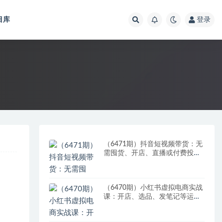
目库
登录
（6471期）抖音短视频带货：无
需囤货、开店、直播或付费投
流，月销十万百万 佣金丰厚
（6470期）小红书虚拟电商实战
课：开店、选品、发笔记等运营
全流程，单店一天赚800