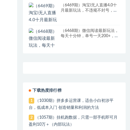
（6469期）淘宝i无人直播4.0十
月最新玩法，不违规不封号，完
美实现睡后收入，日躺…
（6468期）微信阅读最新玩法，
每天十分钟，单号一天200+，简
单0零成本，当日提现
下载热度排行榜
（1030期）拼多多运营课，适合小白初涉平
1
台，低成本入门 创造销量和利润的方法
（1057期）挂机跑数据，只需一部手机即可月
2
盈利10万＋（内部玩法）