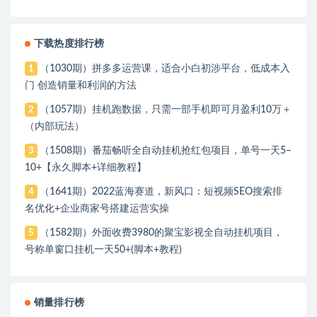
下载热度排行榜
（1030期）拼多多运营课，适合小白初涉平台，低成本入
1
门 创造销量和利润的方法
（1057期）挂机跑数据，只需一部手机即可月盈利10万＋
2
（内部玩法）
（1508期）番茄畅听全自动挂机抢红包项目，单号一天5–
3
10+【永久脚本+详细教程】
（1641期）2022蓝海赛道，新风口：短视频SEO搜索排
4
名优化+企业商家号搭建运营实操
（1582期）外面收费3980的聚宝影视全自动挂机项目，
5
号称单窗口挂机一天50+(脚本+教程)
销量排行榜