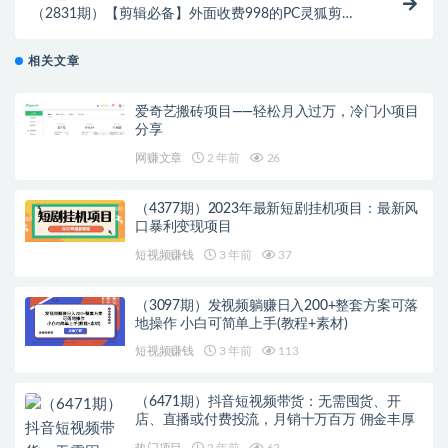
（2831期）【剪辑必备】外面收费998的PC灵狐剪
辑/AI混剪/批量去重等【永久脚本+教程】
相关文章
爱奇艺搬砖项目——轻松月入过万，冷门小项目
分享
网赚文章
2 年前
26
（4377期）2023年最新短剧挂机项目：最新风
口暴利变现项目
短视频赚钱
3 年前
37
（3097期）发视频躺赚日入200+整套方案可落
地操作 小白可简单上手(教程+素材)
短视频赚钱
3 年前
113
（6471期）抖音短视频带货：无需囤货、开
店、直播或付费投流，月销十万百万 佣金丰厚
热门项目
2 年前
62