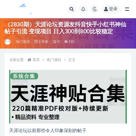
登录
全部
（2830期）天涯论坛资源发抖音快手小红书神仙
帖子引流 变现项目 日入300到800比较稳定
热门项目
3 年前
0
110
当前位置：
首页
热门项目
正文
天涯论坛以前那些令人印象深刻的帖子